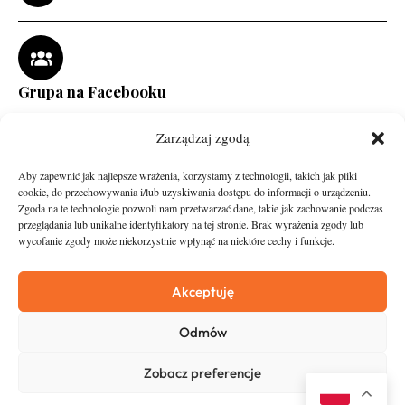
Grupa na Facebooku
Zarządzaj zgodą
Aby zapewnić jak najlepsze wrażenia, korzystamy z technologii, takich jak pliki
cookie, do przechowywania i/lub uzyskiwania dostępu do informacji o urządzeniu.
Zgoda na te technologie pozwoli nam przetwarzać dane, takie jak zachowanie podczas
przeglądania lub unikalne identyfikatory na tej stronie. Brak wyrażenia zgody lub
wycofanie zgody może niekorzystnie wpłynąć na niektóre cechy i funkcje.
runandtravel.pl - wszelkie prawa zastrzeżone
News
O nas
Akceptuję
Asfalt
Zostań Patronem
Odmów
Trail
Kontakt
Wywiady
Newsletter
Zobacz preferencje
RunStyle
Polityka prywatności