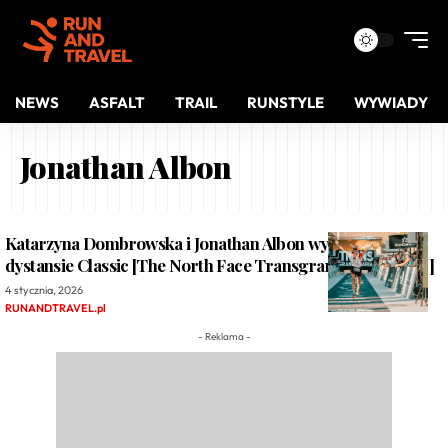
NEWS
ASFALT
TRAIL
RUNSTYLE
WYWIADY
Jonathan Albon
Katarzyna Dombrowska i Jonathan Albon wystartują na
dystansie Classic [The North Face Transgrancanaria 2026]
4 stycznia, 2026
RUNANDTRAVEL.pl
- Reklama -