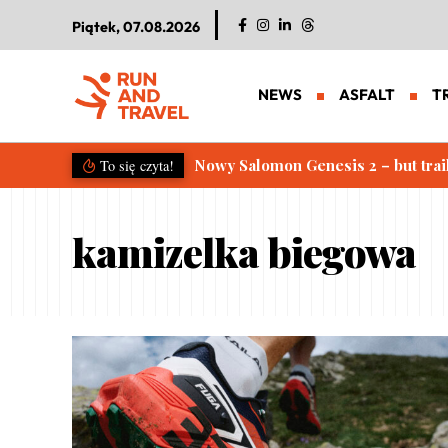
Piątek, 07.08.2026
NEWS
ASFALT
T
Nowy Salomon Genesis 2 – but trai
To się czyta!
kamizelka biegowa