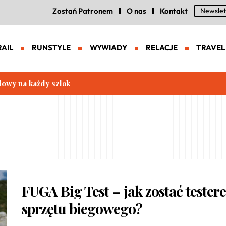
Zostań Patronem
O nas
Kontakt
Newslet
RAIL
RUNSTYLE
WYWIADY
RELACJE
TRAVEL
lowy na każdy szlak
FUGA Big Test – jak zostać tester
sprzętu biegowego?