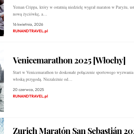
Yeman Crippa, który w ostatnią niedzielę wygrał maraton w Paryżu, us
nową życiówkę, a…
16 kwietnia, 2026
RUNANDTRAVEL.pl
Venicemarathon 2025 [Włochy]
Start w Venicemarathon to doskonałe połączenie sportowego wyzwania
włoską przygodą. Niezależnie od…
20 czerwca, 2025
RUNANDTRAVEL.pl
Zurich Maratón San Sebastián 20