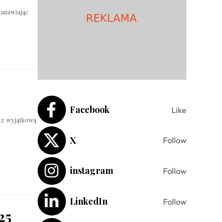
tanawiając
Facebook
Like
 z wyjątkową
X
Follow
instagram
Follow
LinkedIn
Follow
25