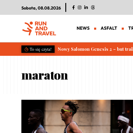
Sobota, 08.08.2026
NEWS
ASFALT
T
Nowy Salomon Genesis 2 – but trailowy n
To się czyta!
maraton