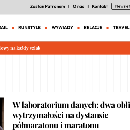
Zostań Patronem
O nas
Kontakt
Newslet
RAIL
RUNSTYLE
WYWIADY
RELACJE
TRAVEL
a każdy szlak
W laboratorium danych: dwa obli
wytrzymałości na dystansie
półmaratonu i maratonu