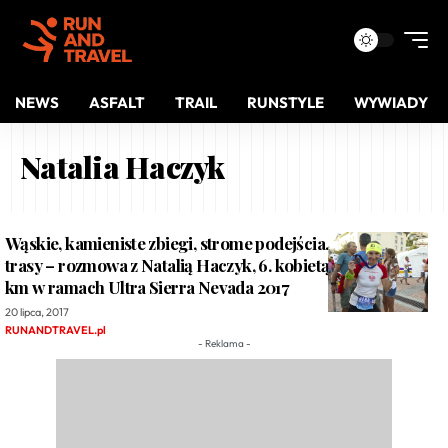
NEWS
ASFALT
TRAIL
RUNSTYLE
WYWIADY
Natalia Haczyk
Wąskie, kamieniste zbiegi, strome podejścia. Lubię takie
trasy – rozmowa z Natalią Haczyk, 6. kobietą na mecie 100
km w ramach Ultra Sierra Nevada 2017
20 lipca, 2017
RUNANDTRAVEL.pl
- Reklama -