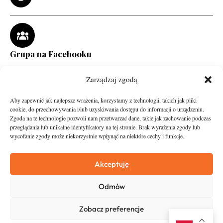
Grupa na Facebooku
Zarządzaj zgodą
Aby zapewnić jak najlepsze wrażenia, korzystamy z technologii, takich jak pliki
cookie, do przechowywania i/lub uzyskiwania dostępu do informacji o urządzeniu.
Zgoda na te technologie pozwoli nam przetwarzać dane, takie jak zachowanie podczas
przeglądania lub unikalne identyfikatory na tej stronie. Brak wyrażenia zgody lub
wycofanie zgody może niekorzystnie wpłynąć na niektóre cechy i funkcje.
runandtravel.pl - wszelkie prawa zastrzeżone
News
O nas
Akceptuję
Asfalt
Zostań Patronem
Odmów
Trail
Kontakt
Wywiady
Newsletter
Zobacz preferencje
RunStyle
Polityka prywatności