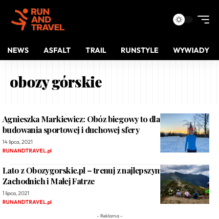
NEWS
ASFALT
TRAIL
RUNSTYLE
WYWIADY
obozy górskie
Agnieszka Markiewicz: Obóz biegowy to dla mnie czas
budowania sportowej i duchowej sfery
14 lipca, 2021
RUNANDTRAVEL.pl
Lato z Obozygorskie.pl – trenuj z najlepszymi w Tatrach
Zachodnich i Małej Fatrze
1 lipca, 2021
RUNANDTRAVEL.pl
- Reklama -