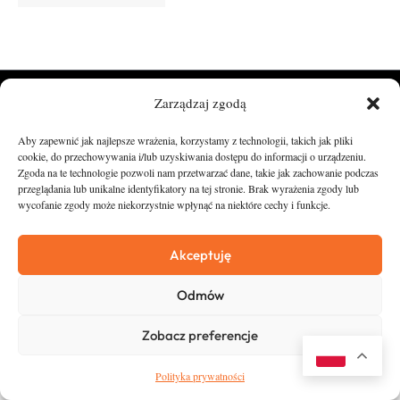
Zarządzaj zgodą
Aby zapewnić jak najlepsze wrażenia, korzystamy z technologii, takich jak pliki
cookie, do przechowywania i/lub uzyskiwania dostępu do informacji o urządzeniu.
Zgoda na te technologie pozwoli nam przetwarzać dane, takie jak zachowanie podczas
runandtravel.pl - wszelkie prawa zastrzeżone
przeglądania lub unikalne identyfikatory na tej stronie. Brak wyrażenia zgody lub
News
O nas
wycofanie zgody może niekorzystnie wpłynąć na niektóre cechy i funkcje.
Asfalt
Zostań Patronem
Akceptuję
Trail
Kontakt
Wywiady
Newsletter
Odmów
RunStyle
Polityka prywatności
Zobacz preferencje
Polityka prywatności