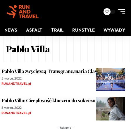
NEWS
ASFALT
TRAIL
RUNSTYLE
WYWIADY
Pablo Villa
Pablo Villa zwycięzcą Transgrancanaria Classic 2022!
5 marca, 2022
RUNANDTRAVEL.pl
Pablo Villa: Cierpliwość kluczem do sukcesu
5 marca, 2022
RUNANDTRAVEL.pl
- Reklama -