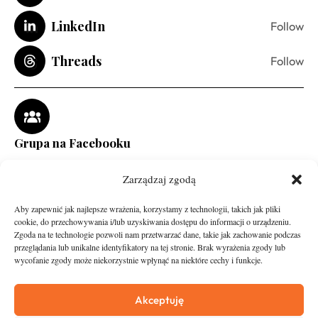
LinkedIn
Follow
Threads
Follow
Grupa na Facebooku
Zarządzaj zgodą
Aby zapewnić jak najlepsze wrażenia, korzystamy z technologii, takich jak pliki
cookie, do przechowywania i/lub uzyskiwania dostępu do informacji o urządzeniu.
Zgoda na te technologie pozwoli nam przetwarzać dane, takie jak zachowanie podczas
przeglądania lub unikalne identyfikatory na tej stronie. Brak wyrażenia zgody lub
wycofanie zgody może niekorzystnie wpłynąć na niektóre cechy i funkcje.
runandtravel.pl - wszelkie prawa zastrzeżone
News
O nas
Akceptuję
Asfalt
Zostań Patronem