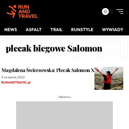
NEWS
ASFALT
TRAIL
RUNSTYLE
WYWIADY
plecak biegowe Salomon
Magdalena Świerzowska: Plecak Salomon XA15
3 września, 2022
RUNANDTRAVEL.pl
- Reklama -