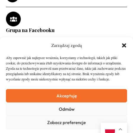
Grupa na Facebooku
Zarządzaj zgodą
Aby zapewnić jak najlepsze wrażenia, korzystamy z technologii, takich jak pliki
cookie, do przechowywania i/lub uzyskiwania dostępu do informacji o urządzeniu.
Zgoda na te technologie pozwoli nam przetwarzać dane, takie jak zachowanie podczas
przeglądania lub unikalne identyfikatory na tej stronie. Brak wyrażenia zgody lub
wycofanie zgody może niekorzystnie wpłynąć na niektóre cechy i funkcje.
runandtravel.pl - wszelkie prawa zastrzeżone
News
O nas
Akceptuję
Asfalt
Zostań Patronem
Odmów
Trail
Kontakt
Wywiady
Newsletter
Zobacz preferencje
RunStyle
Polityka prywatności