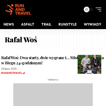
NEWS
ASFALT
TRAIL
RUNSTYLE
WYWIADY
Rafał Woś
Rafał Woś: Dwa starty, dwie wygrane i… Mistrzostwa Świata
w Biegu 24-godzinnym!
26 lipca, 2025
RUNANDTRAVEL.pl
- Reklama -