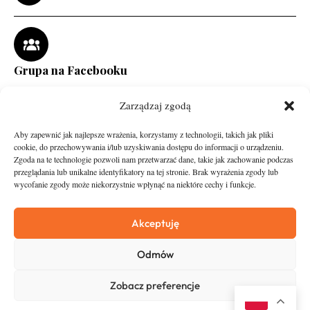
Grupa na Facebooku
Zarządzaj zgodą
Aby zapewnić jak najlepsze wrażenia, korzystamy z technologii, takich jak pliki
cookie, do przechowywania i/lub uzyskiwania dostępu do informacji o urządzeniu.
Zgoda na te technologie pozwoli nam przetwarzać dane, takie jak zachowanie podczas
przeglądania lub unikalne identyfikatory na tej stronie. Brak wyrażenia zgody lub
wycofanie zgody może niekorzystnie wpłynąć na niektóre cechy i funkcje.
runandtravel.pl - wszelkie prawa zastrzeżone
News
O nas
Akceptuję
Asfalt
Zostań Patronem
Odmów
Trail
Kontakt
Wywiady
Newsletter
Zobacz preferencje
RunStyle
Polityka prywatności