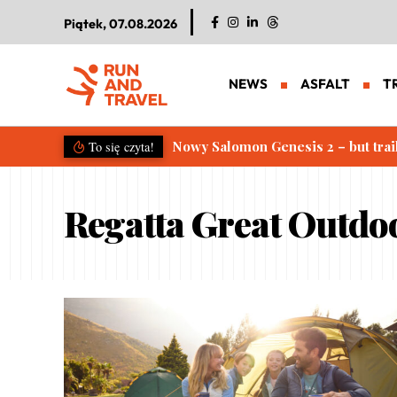
Piątek, 07.08.2026
NEWS
ASFALT
T
Nowy Salomon Genesis 2 – but trai
To się czyta!
Regatta Great Outdo