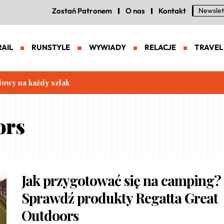
Zostań Patronem
O nas
Kontakt
Newslet
RAIL
RUNSTYLE
WYWIADY
RELACJE
TRAVEL
lowy na każdy szlak
ors
Jak przygotować się na camping?
Sprawdź produkty Regatta Great
Outdoors