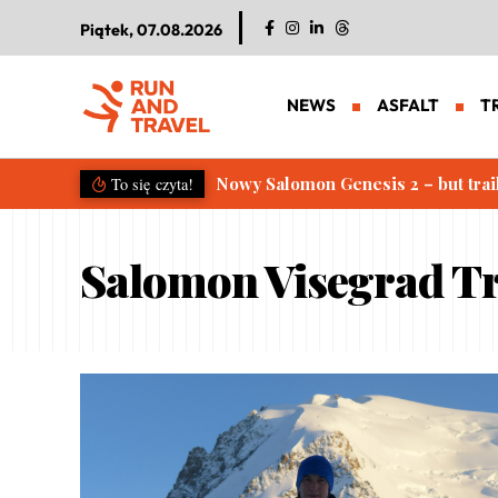
Piątek, 07.08.2026
NEWS
ASFALT
T
Nowy Salomon Genesis 2 – but trai
To się czyta!
Salomon Visegrad Tr