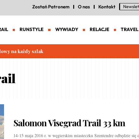
Zostań Patronem
O nas
Kontakt
Newslet
RAIL
RUNSTYLE
WYWIADY
RELACJE
TRAVEL
lowy na każdy szlak
ail
Salomon Visegrad Trail 33 km
14-15 maja 2016 r. w węgierskim miasteczku Szentendre odbędzie się d