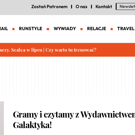
Zostań Patronem
O nas
Kontakt
Newslet
RAIL
RUNSTYLE
WYWIADY
RELACJE
TRAVEL
aczy. Scalea w lipcu | Czy warto tu trenować?
Gramy i czytamy z Wydawnictwe
Galaktyka!