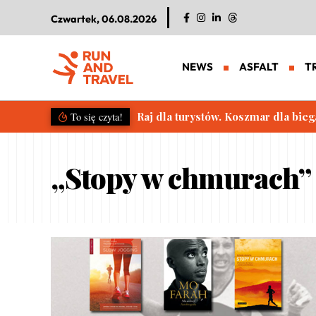
Czwartek, 06.08.2026
NEWS
ASFALT
T
Raj dla turystów. Koszmar dla bieg
To się czyta!
„Stopy w chmurach”