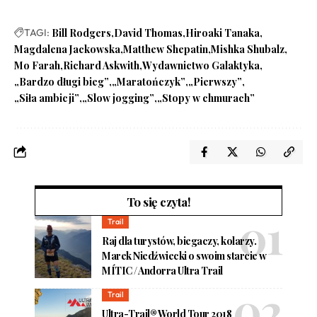
TAGI:
Bill Rodgers
David Thomas
Hiroaki Tanaka
Magdalena Jackowska
Matthew Shepatin
Mishka Shubalz
Mo Farah
Richard Askwith
Wydawnictwo Galaktyka
„Bardzo długi bieg”
„Maratończyk”
„Pierwszy”
„Siła ambicji”
„Slow jogging”
„Stopy w chmurach”
To się czyta!
Trail
Raj dla turystów, biegaczy, kolarzy.
Marek Niedźwiecki o swoim starcie w
MÍTIC / Andorra Ultra Trail
Trail
Ultra-Trail® World Tour 2018