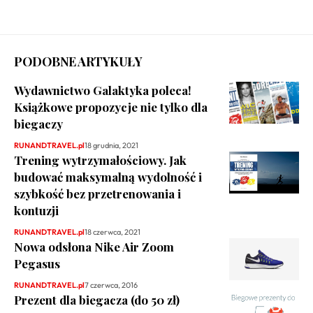
PODOBNE ARTYKUŁY
Wydawnictwo Galaktyka poleca!
Książkowe propozycje nie tylko dla
biegaczy
RUNANDTRAVEL.pl
18 grudnia, 2021
Trening wytrzymałościowy. Jak
budować maksymalną wydolność i
szybkość bez przetrenowania i
kontuzji
RUNANDTRAVEL.pl
18 czerwca, 2021
Nowa odsłona Nike Air Zoom
Pegasus
RUNANDTRAVEL.pl
7 czerwca, 2016
Prezent dla biegacza (do 50 zł)