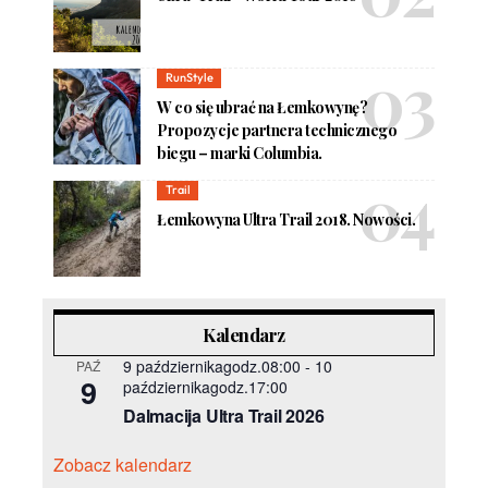
RunStyle
W co się ubrać na Łemkowynę?
Propozycje partnera technicznego
biegu – marki Columbia.
Trail
Łemkowyna Ultra Trail 2018. Nowości.
Kalendarz
9 październikagodz.08:00
-
10
PAŹ
9
październikagodz.17:00
Dalmacija Ultra Trail 2026
Zobacz kalendarz