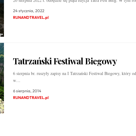
20 sierpnia 2022 r. odbędzie się piąta edycja Tatra Fest Bieg. W tym 
24 stycznia, 2022
RUNANDTRAVEL.pl
Tatrzański Festiwal Biegowy
6 sierpnia br. ruszyły zapisy na I Tatrzański Festiwal Biegowy, który od
w…
6 sierpnia, 2014
RUNANDTRAVEL.pl