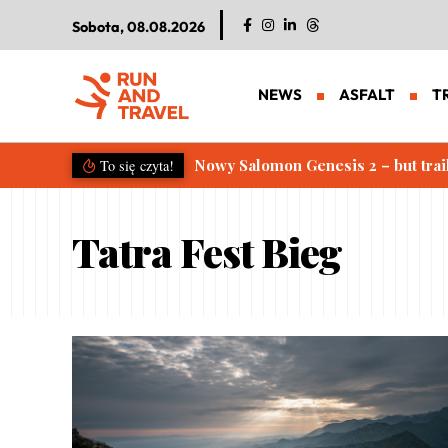
Sobota, 08.08.2026
NEWS
ASFALT
T
Nowy Salomon Genesis 2 – but trai
To się czyta!
Tatra Fest Bieg