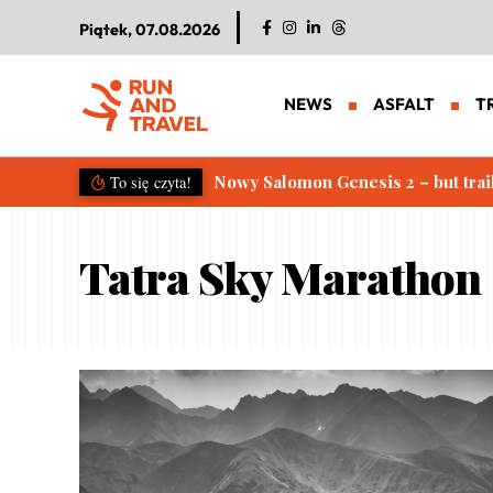
Piątek, 07.08.2026
NEWS
ASFALT
T
Nowy Salomon Genesis 2 – but trai
To się czyta!
Tatra Sky Marathon