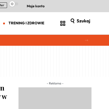
ter
Moje konto
Szukaj
TRENING I ZDROWIE
- Reklama -
en
y w