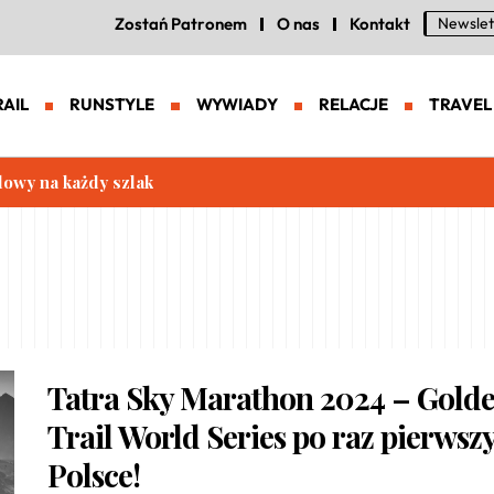
Zostań Patronem
O nas
Kontakt
Newslet
RAIL
RUNSTYLE
WYWIADY
RELACJE
TRAVEL
lowy na każdy szlak
Tatra Sky Marathon 2024 – Gold
Trail World Series po raz pierwsz
Polsce!