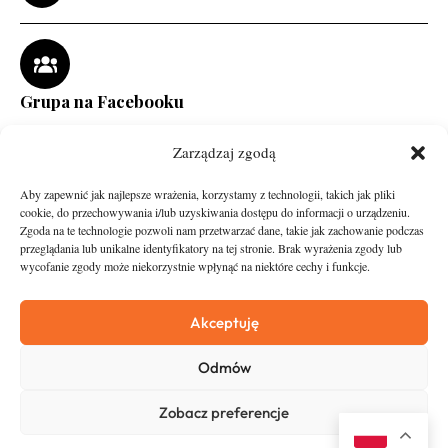
Grupa na Facebooku
Zarządzaj zgodą
Aby zapewnić jak najlepsze wrażenia, korzystamy z technologii, takich jak pliki
cookie, do przechowywania i/lub uzyskiwania dostępu do informacji o urządzeniu.
Zgoda na te technologie pozwoli nam przetwarzać dane, takie jak zachowanie podczas
przeglądania lub unikalne identyfikatory na tej stronie. Brak wyrażenia zgody lub
wycofanie zgody może niekorzystnie wpłynąć na niektóre cechy i funkcje.
runandtravel.pl - wszelkie prawa zastrzeżone
News
O nas
Akceptuję
Asfalt
Zostań Patronem
Odmów
Trail
Kontakt
Wywiady
Newsletter
Zobacz preferencje
RunStyle
Polityka prywatności