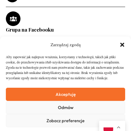
Grupa na Facebooku
Zarządzaj zgodą
Aby zapewnić jak najlepsze wrażenia, korzystamy z technologii, takich jak pliki
cookie, do przechowywania i/lub uzyskiwania dostępu do informacji o urządzeniu.
Zgoda na te technologie pozwoli nam przetwarzać dane, takie jak zachowanie podczas
przeglądania lub unikalne identyfikatory na tej stronie. Brak wyrażenia zgody lub
wycofanie zgody może niekorzystnie wpłynąć na niektóre cechy i funkcje.
runandtravel.pl - wszelkie prawa zastrzeżone
News
O nas
Akceptuję
Asfalt
Zostań Patronem
Odmów
Trail
Kontakt
Wywiady
Newsletter
Zobacz preferencje
RunStyle
Polityka prywatności