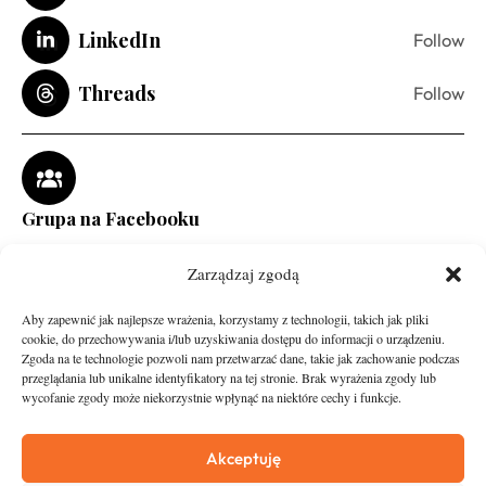
LinkedIn
Follow
Threads
Follow
Grupa na Facebooku
Zarządzaj zgodą
Aby zapewnić jak najlepsze wrażenia, korzystamy z technologii, takich jak pliki
cookie, do przechowywania i/lub uzyskiwania dostępu do informacji o urządzeniu.
Zgoda na te technologie pozwoli nam przetwarzać dane, takie jak zachowanie podczas
przeglądania lub unikalne identyfikatory na tej stronie. Brak wyrażenia zgody lub
wycofanie zgody może niekorzystnie wpłynąć na niektóre cechy i funkcje.
runandtravel.pl - wszelkie prawa zastrzeżone
News
O nas
Akceptuję
Asfalt
Zostań Patronem