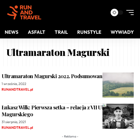
NEWS
ASFALT
TRAIL
RUNSTYLE
WYWIADY
Ultramaraton Magurski
Ultramaraton Magurski 2022. Podsumowanie
1 września, 2022
RUNANDTRAVEL.pl
Łukasz Wilk: Pierwsza setka – relacja z VII Ultramaratonu
Magurskiego
31 sierpnia, 2021
RUNANDTRAVEL.pl
- Reklama -