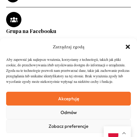
Grupa na Facebooku
Zarządzaj zgodą
Aby zapewnić jak najlepsze wrażenia, korzystamy z technologii, takich jak pliki
cookie, do przechowywania i/lub uzyskiwania dostępu do informacji o urządzeniu.
Zgoda na te technologie pozwoli nam przetwarzać dane, takie jak zachowanie podczas
przeglądania lub unikalne identyfikatory na tej stronie. Brak wyrażenia zgody lub
wycofanie zgody może niekorzystnie wpłynąć na niektóre cechy i funkcje.
runandtravel.pl - wszelkie prawa zastrzeżone
News
O nas
Akceptuję
Asfalt
Zostań Patronem
Odmów
Trail
Kontakt
Wywiady
Newsletter
Zobacz preferencje
RunStyle
Polityka prywatności