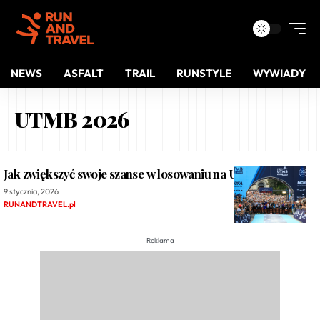
NEWS
ASFALT
TRAIL
RUNSTYLE
WYWIADY
UTMB 2026
Jak zwiększyć swoje szanse w losowaniu na UTMB 2026?
9 stycznia, 2026
RUNANDTRAVEL.pl
- Reklama -