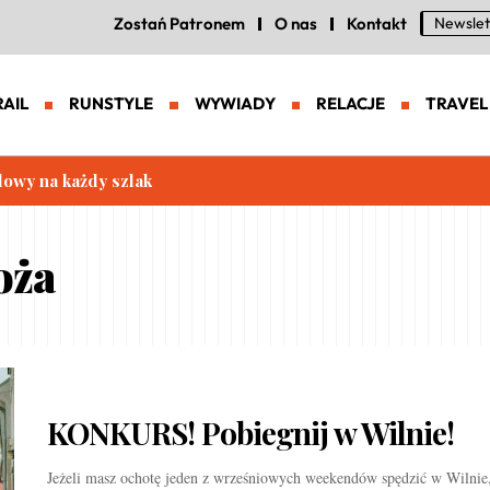
Zostań Patronem
O nas
Kontakt
Newslet
RAIL
RUNSTYLE
WYWIADY
RELACJE
TRAVEL
lowy na każdy szlak
oża
KONKURS! Pobiegnij w Wilnie!
Jeżeli masz ochotę jeden z wrześniowych weekendów spędzić w Wilnie