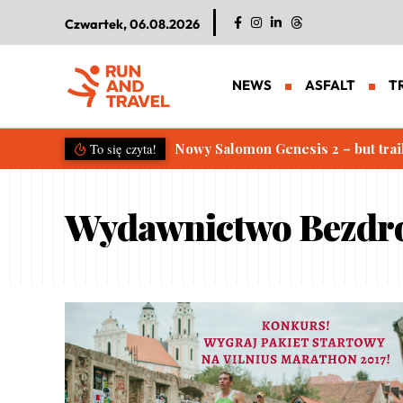
Czwartek, 06.08.2026
NEWS
ASFALT
T
Nowy Salomon Genesis 2 – but trai
To się czyta!
Wydawnictwo Bezdr