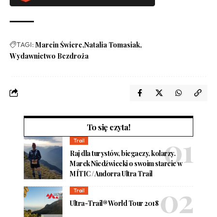
TAGI:
Marcin Świerc
Natalia Tomasiak
Wydawnictwo Bezdroża
To się czyta!
Trail
Raj dla turystów, biegaczy, kolarzy.
Marek Niedźwiecki o swoim starcie w
MÍTIC / Andorra Ultra Trail
Trail
Ultra-Trail® World Tour 2018