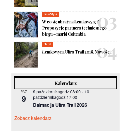
RunStyle
W co się ubrać na Łemkowynę?
Propozycje partnera technicznego
biegu – marki Columbia.
Trail
Łemkowyna Ultra Trail 2018. Nowości.
Kalendarz
9 październikagodz.08:00
-
10
PAŹ
9
październikagodz.17:00
Dalmacija Ultra Trail 2026
Zobacz kalendarz