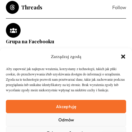
Threads
Follow
Grupa na Facebooku
Zarządzaj zgodą
Aby zapewnić jak najlepsze wrażenia, korzystamy z technologii, takich jak pliki
cookie, do przechowywania i/lub uzyskiwania dostępu do informacji o urządzeniu.
Zgoda na te technologie pozwoli nam przetwarzać dane, takie jak zachowanie podczas
przeglądania lub unikalne identyfikatory na tej stronie. Brak wyrażenia zgody lub
wycofanie zgody może niekorzystnie wpłynąć na niektóre cechy i funkcje.
runandtravel.pl - wszelkie prawa zastrzeżone
News
O nas
Akceptuję
Asfalt
Zostań Patronem
Odmów
Trail
Kontakt
Wywiady
Newsletter