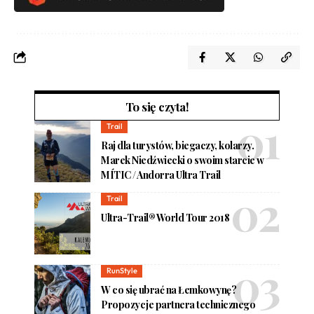
To się czyta!
Trail
Raj dla turystów, biegaczy, kolarzy.
Marek Niedźwiecki o swoim starcie w
MÍTIC / Andorra Ultra Trail
Trail
Ultra-Trail® World Tour 2018
RunStyle
W co się ubrać na Łemkowynę?
Propozycje partnera technicznego