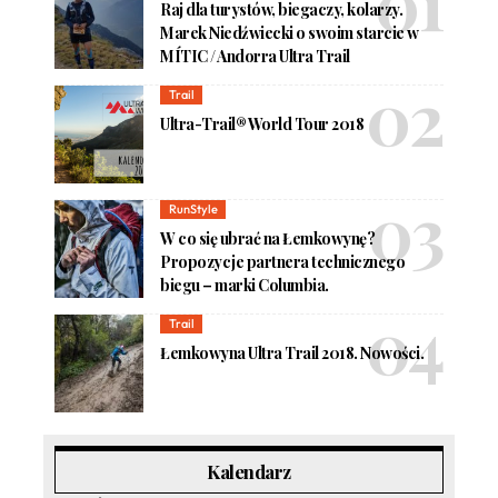
Raj dla turystów, biegaczy, kolarzy.
Marek Niedźwiecki o swoim starcie w
MÍTIC / Andorra Ultra Trail
Trail
Ultra-Trail® World Tour 2018
RunStyle
W co się ubrać na Łemkowynę?
Propozycje partnera technicznego
biegu – marki Columbia.
Trail
Łemkowyna Ultra Trail 2018. Nowości.
Kalendarz