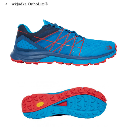
wkładka OrthoLite®