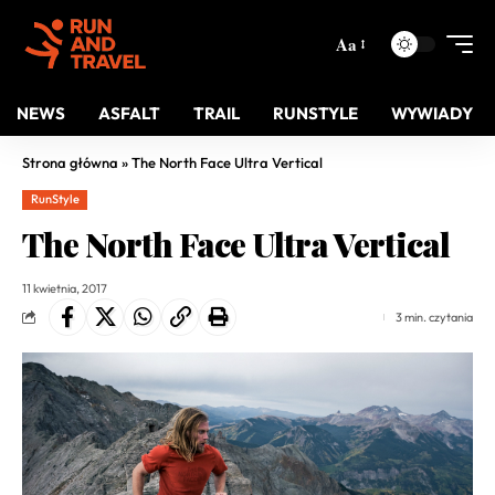
Aa
NEWS
ASFALT
TRAIL
RUNSTYLE
WYWIADY
Strona główna
»
The North Face Ultra Vertical
RunStyle
The North Face Ultra Vertical
11 kwietnia, 2017
3 min. czytania