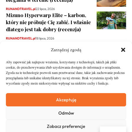
RUNANDTRAVEL.pl
22 lipca, 2026
Mizuno Hyperwarp Elite – karbon,
który nie próbuje Cię zabić. I właśnie
dlatego jest tak dobry (recenzja)
RUNANDTRAVEL.pl
18 lipca, 2026
Zarządzaj zgodą
Aby zapewnić jak najlepsze wrażenia, korzystamy z technologii, takich jak pliki
cookie, do przechowywania i/lub uzyskiwania dostępu do informacji o urządzeniu.
Zgoda na te technologie pozwoli nam przetwarzać dane, takie jak zachowanie podczas
przeglądania lub unikalne identyfikatory na tej stronie. Brak wyrażenia zgody lub
wycofanie zgody może niekorzystnie wpłynąć na niektóre cechy i funkcje.
runandtravel.pl - wszelkie prawa zastrzeżone
News
O nas
Akceptuję
Asfalt
Zostań Patronem
Odmów
Trail
Kontakt
Wywiady
Newsletter
Zobacz preferencje
RunStyle
Polityka prywatności