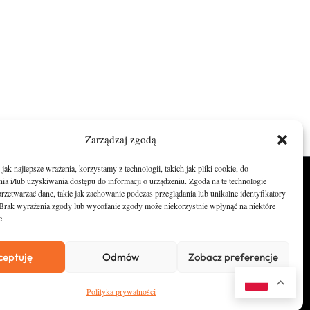
Zarządzaj zgodą
ak najlepsze wrażenia, korzystamy z technologii, takich jak pliki cookie, do
a i/lub uzyskiwania dostępu do informacji o urządzeniu. Zgoda na te technologie
O nas
rzetwarzać dane, takie jak zachowanie podczas przeglądania lub unikalne identyfikatory
e. Brak wyrażenia zgody lub wycofanie zgody może niekorzystnie wpłynąć na niektóre
Zostań Patronem
e.
Kontakt
ceptuję
Odmów
Zobacz preferencje
Newsletter
Polityka prywatności
Polityka prywatności