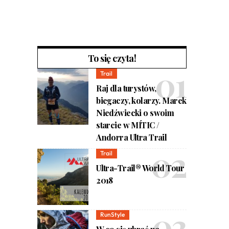
To się czyta!
Trail
Raj dla turystów,
biegaczy, kolarzy. Marek
Niedźwiecki o swoim
starcie w MÍTIC /
Andorra Ultra Trail
Trail
Ultra-Trail® World Tour
2018
RunStyle