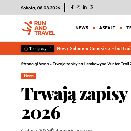
Sobota, 08.08.2026
NEWS
ASFALT
T
Salomon S/LAB Genesis 2. Nowa g
To się czyta!
Strona główna
»
Trwają zapisy na Łemkowyna Winter Trail
News
Trwają zapisy
2026
4 lutego, 2026
Informacja prasowa