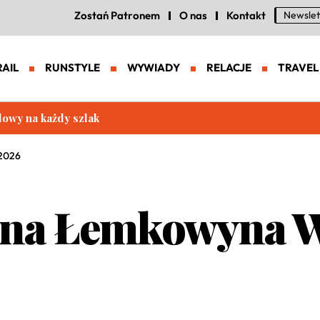
Zostań Patronem
O nas
Kontakt
Newslet
RAIL
RUNSTYLE
WYWIADY
RELACJE
TRAVEL
eneracja zaawansowanych butów trailowych
 2026
 na Łemkowyna W