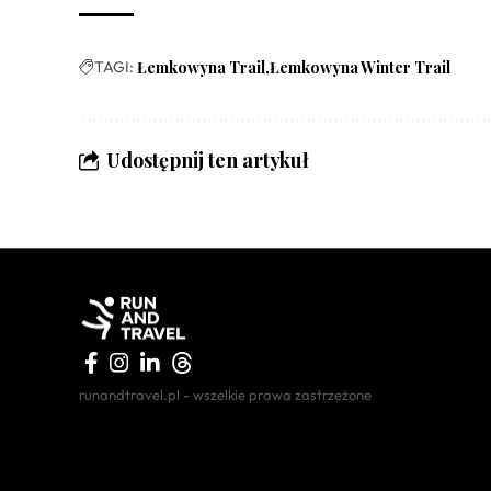
TAGI:
Łemkowyna Trail
Łemkowyna Winter Trail
Udostępnij ten artykuł
runandtravel.pl - wszelkie prawa zastrzeżone