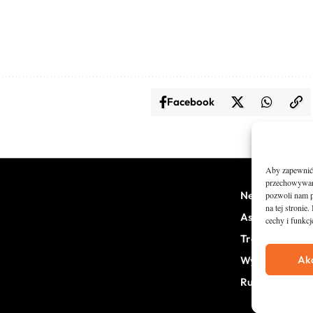
Facebook
Aby zapewnić j
przechowywani
News
pozwoli nam p
na tej stroni
Asfalt
cechy i funkcj
Trail
Ak
Wywiady
RunStyle