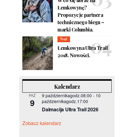
W co się ubrać na
Łemkowynę?
Propozycje partnera
technicznego biegu –
marki Columbia.
Trail
Łemkowyna Ultra Trail
2018. Nowości.
Kalendarz
9 październikagodz.08:00
-
10
PAŹ
9
październikagodz.17:00
Dalmacija Ultra Trail 2026
Zobacz kalendarz