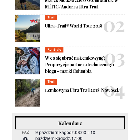
Marek Niedźwiecki o swoim starcie w
MÍTIC / Andorra Ultra Trail
Trail
Ultra-Trail® World Tour 2018
RunStyle
W co się ubrać na Łemkowynę?
Propozycje partnera technicznego
biegu – marki Columbia.
Trail
Łemkowyna Ultra Trail 2018. Nowości.
Kalendarz
9 październikagodz.08:00
-
10
PAŹ
9
październikagodz.17:00