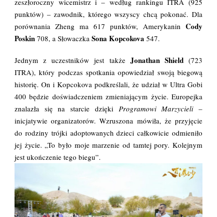
zeszłoroczny wicemistrz i – według rankingu ITRA (925
punktów) – zawodnik, którego wszyscy chcą pokonać. Dla
Cody
porównania Zheng ma 617 punktów, Amerykanin
Poskin
Sona Kopcokova
708, a Słowaczka
547.
Jonathan Shield
Jednym z uczestników jest także
(723
ITRA), który podczas spotkania opowiedział swoją biegową
historię. On i Kopcokova podkreślali, że udział w Ultra Gobi
400 będzie doświadczeniem zmieniającym życie. Europejka
znalazła się na starcie dzięki
Programowi Marzycieli
–
inicjatywie organizatorów. Wzruszona mówiła, że przyjęcie
do rodziny trójki adoptowanych dzieci całkowicie odmieniło
jej życie. „To było moje marzenie od tamtej pory. Kolejnym
jest ukończenie tego biegu”.