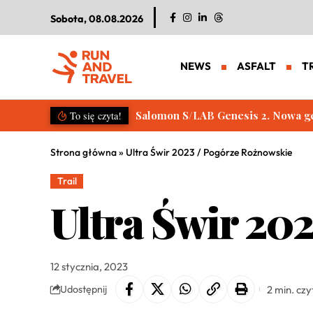
Sobota, 08.08.2026
NEWS
ASFALT
T
Salomon S/LAB Genesis 2. Nowa g
To się czyta!
Strona główna
»
Ultra Świr 2023 / Pogórze Rożnowskie
Trail
Ultra Świr 20
12 stycznia, 2023
2 min. czy
Udostępnij