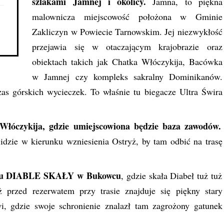
szlakami Jamnej i okolicy.
Jamna, to piękna
malownicza miejscowość położona w Gminie
Zakliczyn w Powiecie Tarnowskim. Jej niezwykłość
przejawia się w otaczającym krajobrazie oraz
obiektach takich jak Chatka Włóczykija, Bacówka
w Jamnej czy kompleks sakralny Dominikanów.
zas górskich wycieczek. To właśnie tu biegacze Ultra Świra
 Włóczykija, gdzie umiejscowiona będzie baza zawodów.
 idzie w kierunku wzniesienia Ostryż, by tam odbić na trasę
rwatu DIABLE SKAŁY w Bukowcu
, gdzie skała Diabeł tuż tuż
ż przed rezerwatem przy trasie znajduje się piękny stary
wi, gdzie swoje schronienie znalazł tam zagrożony gatunek