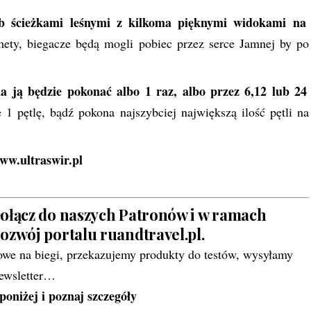
lub ścieżkami leśnymi z kilkoma pięknymi widokami na
y, biegacze będą mogli pobiec przez serce Jamnej by po
a ją będzie pokonać albo 1 raz, albo przez 6,12 lub 24
 1 pętlę, bądź pokona najszybciej największą ilość pętli na
ww.ultraswir.pl
ołącz do naszych Patronów i w ramach
rozwój portalu ruandtravel.pl.
owe na biegi, przekazujemy produkty do testów, wysyłamy
ewsletter…
poniżej i poznaj szczegóły