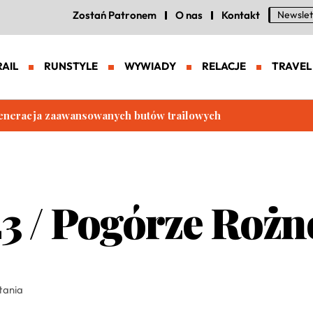
Zostań Patronem
O nas
Kontakt
Newslet
RAIL
RUNSTYLE
WYWIADY
RELACJE
TRAVEL
eneracja zaawansowanych butów trailowych
23 / Pogórze Roż
tania