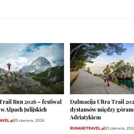
Trail Run 2026 – festiwal
Dalmacija Ultra Trail 202
w Alpach Julijskich
dystansów między górami
Adriatykiem
VEL.pl
25 czerwca, 2026
RUNANDTRAVEL.pl
23 czerwca, 202