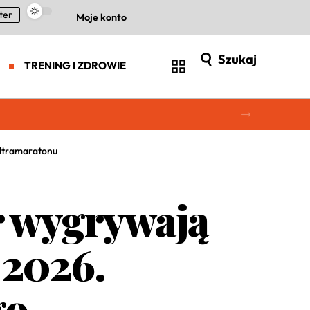
ter
Moje konto
Szukaj
TRENING I ZDROWIE
ultramaratonu
er wygrywają
 2026.
go