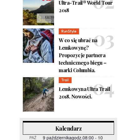
Ultra-Trail® World Tour
2018
RunStyle
W co się ubrać na
Łemkowynę?
Propozycje partnera
technicznego biegu –
marki Columbia.
Trail
Łemkowyna Ultra Trail
2018. Nowości.
Kalendarz
9 październikagodz.08:00
-
10
PAŹ