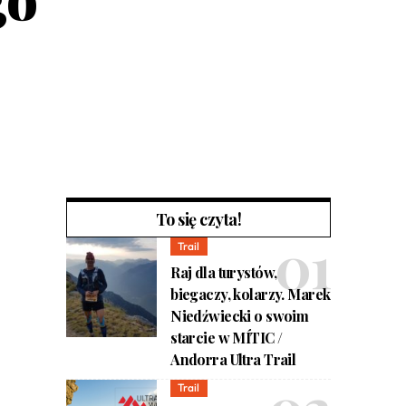
To się czyta!
Trail
Raj dla turystów,
biegaczy, kolarzy. Marek
Niedźwiecki o swoim
starcie w MÍTIC /
Andorra Ultra Trail
Trail