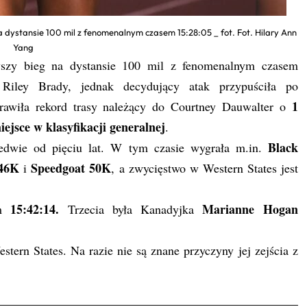
 dystansie 100 mil z fenomenalnym czasem 15:28:05 _ fot. Fot. Hilary Ann
Yang
szy bieg na dystansie 100 mil z fenomenalnym czasem
Riley Brady, jednak decydujący atak przypuściła po
1
prawiła rekord trasy należący do Courtney Dauwalter o
iejsce w klasyfikacji generalnej
.
Black
aledwie od pięciu lat. W tym czasie wygrała m.in.
 46K
Speedgoat 50K
i
, a zwycięstwo w Western States jest
15:42:14.
Marianne Hogan
em
Trzecia była Kanadyjka
tern States. Na razie nie są znane przyczyny jej zejścia z