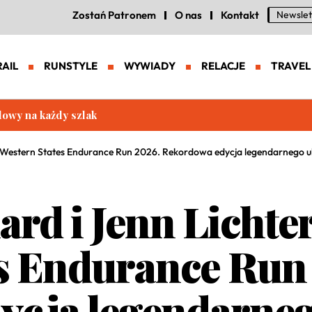
Zostań Patronem
O nas
Kontakt
Newslet
RAIL
RUNSTYLE
WYWIADY
RELACJE
TRAVEL
eneracja zaawansowanych butów trailowych
ją Western States Endurance Run 2026. Rekordowa edycja legendarnego 
ard i Jenn Licht
s Endurance Run
ycja legendarne