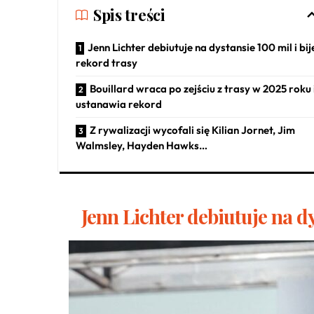
Spis treści
Jenn Lichter debiutuje na dystansie 100 mil i bij
rekord trasy
Bouillard wraca po zejściu z trasy w 2025 roku 
ustanawia rekord
Z rywalizacji wycofali się Kilian Jornet, Jim
Walmsley, Hayden Hawks…
Jenn Lichter debiutuje na dy