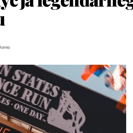
u
tania