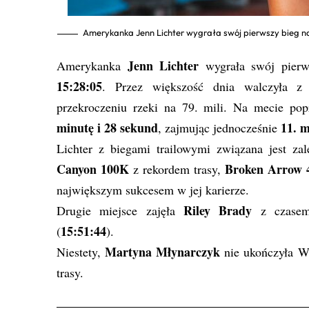
Amerykanka Jenn Lichter wygrała swój pierwszy bieg na
Jenn Lichter
Amerykanka
wygrała swój pierw
15:28:05
. Przez większość dnia walczyła z 
przekroczeniu rzeki na 79. mili. Na mecie po
minutę i 28 sekund
11. m
, zajmując jednocześnie
Lichter z biegami trailowymi związana jest z
Canyon 100K
Broken Arrow
z rekordem trasy,
największym sukcesem w jej karierze.
Riley Brady
Drugie miejsce zajęła
z czas
15:51:44
(
).
Martyna Młynarczyk
Niestety,
nie ukończyła Wes
trasy.