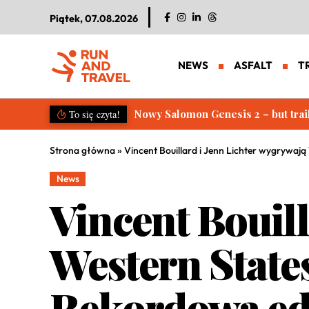
Piątek, 07.08.2026
NEWS
ASFALT
T
Salomon S/LAB Genesis 2. Nowa g
To się czyta!
Strona główna
»
Vincent Bouillard i Jenn Lichter wygrywa
News
Vincent Bouill
Western State
Rekordowa ed