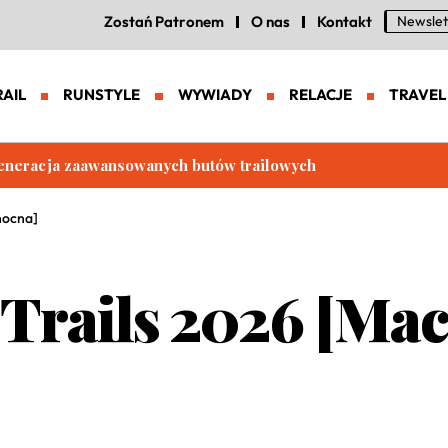
Zostań Patronem
O nas
Kontakt
Newslet
RAIL
RUNSTYLE
WYWIADY
RELACJE
TRAVEL
eneracja zaawansowanych butów trailowych
nocna]
Trails 2026 [Ma