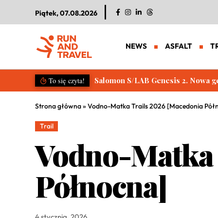
Piątek, 07.08.2026
NEWS
ASFALT
T
Salomon S/LAB Genesis 2. Nowa g
To się czyta!
Strona główna
»
Vodno-Matka Trails 2026 [Macedonia Pół
Trail
Vodno-Matka 
Północna]
4 stycznia, 2026