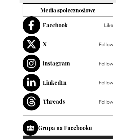
Media społecznośiowe
Facebook
Like
X
Follow
instagram
Follow
LinkedIn
Follow
Threads
Follow
Grupa na Facebooku