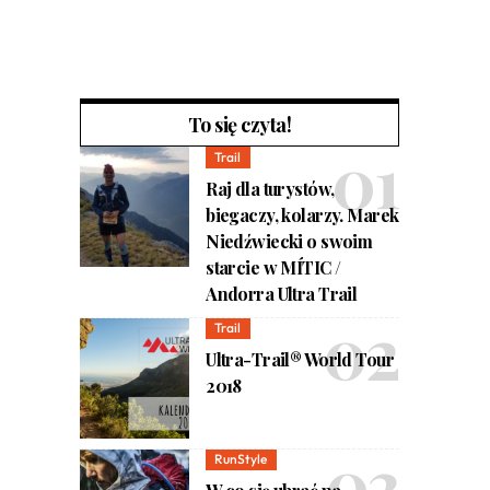
To się czyta!
Trail
Raj dla turystów,
biegaczy, kolarzy. Marek
Niedźwiecki o swoim
starcie w MÍTIC /
Andorra Ultra Trail
Trail
Ultra-Trail® World Tour
2018
RunStyle