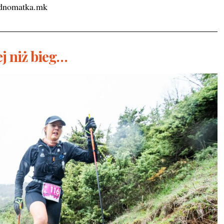
dnomatka.mk
j niż bieg…