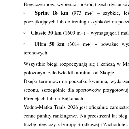
Biegacze mogą wybierać spośród trzech dystansó
Sprint 18 km
(973 m+) – szybkie, leś
początkujących lub do treningu szybkości na pocz
Classic 30 km
(1609 m+) – wymagająca i malo
Ultra 50 km
(3014 m+) – poważne wyzwa
terenowych.
Wszystkie biegi rozpoczynają się i kończą w M
położonym zaledwie kilka minut od Skopje.
Dzięki terminowi na początku kwietnia, wydarz
sezonu, szczególnie dla sportowców przygotowuj
Pirenejach lub na Bałkanach.
Vodno-Matka Trails 2026 jest oficjalnie zarej
cenne punkty rankingowe. Na przestrzeni lat bie
liczbę biegaczy z Europy Środkowej i Zachodniej.