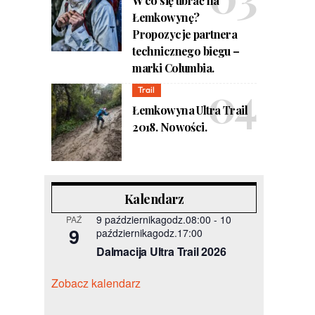
W co się ubrać na
Łemkowynę?
Propozycje partnera
technicznego biegu –
marki Columbia.
Trail
Łemkowyna Ultra Trail
2018. Nowości.
Kalendarz
9 październikagodz.08:00
-
10
PAŹ
9
październikagodz.17:00
Dalmacija Ultra Trail 2026
Zobacz kalendarz