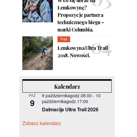
W co się ubrać na
Łemkowynę?
Propozycje partnera
technicznego biegu –
marki Columbia.
Trail
Łemkowyna Ultra Trail
2018. Nowości.
Kalendarz
9 październikagodz.08:00
-
10
PAŹ
9
październikagodz.17:00
Dalmacija Ultra Trail 2026
Zobacz kalendarz