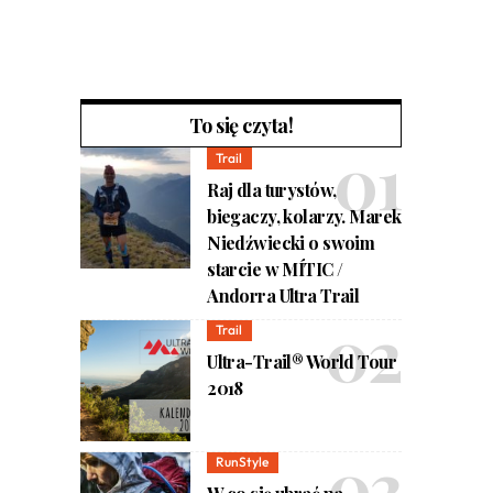
To się czyta!
Trail
Raj dla turystów,
biegaczy, kolarzy. Marek
Niedźwiecki o swoim
starcie w MÍTIC /
Andorra Ultra Trail
Trail
Ultra-Trail® World Tour
2018
RunStyle