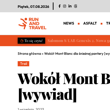
Piątek, 07.08.2026
NEWS
ASFALT
T
Salomon S/LAB Genesis 2. Nowa g
To się czyta!
Strona główna
»
Wokół Mont Blanc dla śnieżnej pantery [w
Trail
Wokół Mont Bl
[wywiad]
1 września, 2023