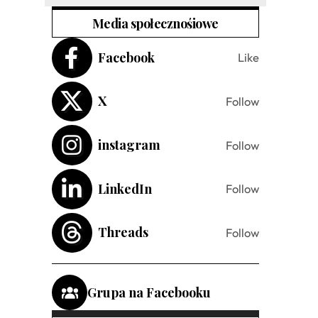
Media społecznośiowe
Facebook
Like
X
Follow
instagram
Follow
LinkedIn
Follow
Threads
Follow
Grupa na Facebooku