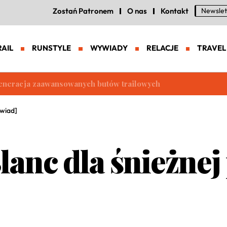
Zostań Patronem
O nas
Kontakt
Newslet
RAIL
RUNSTYLE
WYWIADY
RELACJE
TRAVEL
eneracja zaawansowanych butów trailowych
ywiad]
anc dla śnieżnej