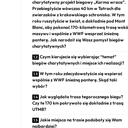
charytatywny projekt biegowy „Karma wraca”.
Przebiegłyście wówczas 40 km w Tatrach dla
zwierzaków z krakowskiego schroniska. W tym
roku ruszyłyście w świat, a dokładnie pod Mont
Blanc, aby pokonać 170-kilometrową trasę wokó
masywu i wspólnie z WWF wesprzeć śnieżną
panterę. Jak narodził się Wasz pomysł biegów
charytatywnych?
Czym kierujecie się wybierając “temat”
biegów charytatywnych i miejsce ich realizacji?
W tym roku zdecydowałyście się wspierać
wspólnie z WWF śnieżną panterę. Skąd taki
wybór?
Jak wyglądała trasa tegorocznego biegu?
Czy te 170 km pokrywało się dokładnie z trasą
UTMB?
Jakie miejsca na trasie podobały się Wam
najbardziej?