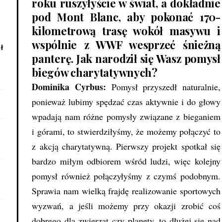
roku ruszyłyście w świat, a dokładnie
pod Mont Blanc, aby pokonać 170-
kilometrową trasę wokół masywu i
wspólnie z WWF wesprzeć śnieżną
ł
panterę. Jak narodził się Wasz pomysł
biegów charytatywnych?
Dominika Cyrbus:
Pomysł przyszedł naturalnie,
ponieważ lubimy spędzać czas aktywnie i do głowy
wpadają nam różne pomysły związane z bieganiem
i górami, to stwierdziłyśmy, że możemy połączyć to
z akcją charytatywną. Pierwszy projekt spotkał się
bardzo miłym odbiorem wśród ludzi, więc kolejny
pomysł również połączyłyśmy z czymś podobnym.
Sprawia nam wielką frajdę realizowanie sportowych
wyzwań, a jeśli możemy przy okazji zrobić coś
dobrego dla zwierząt czy planety, to dłużej się nad