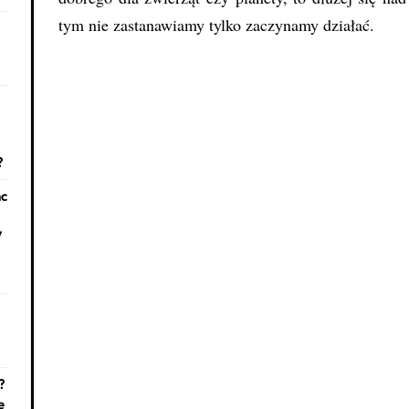
tym nie zastanawiamy tylko zaczynamy działać.
?
nc
V
?
e