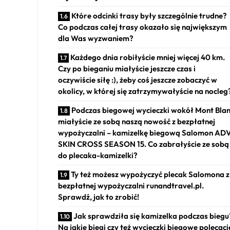
Które odcinki trasy były szczególnie trudne?
Co podczas całej trasy okazało się największym
dla Was wyzwaniem?
Każdego dnia robiłyście mniej więcej 40 km.
Czy po bieganiu miałyście jeszcze czas i
oczywiście siłę :), żeby coś jeszcze zobaczyć w
okolicy, w której się zatrzymywałyście na nocleg
Podczas biegowej wycieczki wokół Mont Bla
miałyście ze sobą naszą nowość z bezpłatnej
wypożyczalni – kamizelkę biegową Salomon AD
SKIN CROSS SEASON 15. Co zabrałyście ze sobą
do plecaka-kamizelki?
Ty też możesz wypożyczyć plecak Salomona z
bezpłatnej wypożyczalni runandtravel.pl.
Sprawdź, jak to zrobić!
Jak sprawdziła się kamizelka podczas biegu
Na jakie biegi czy też wycieczki biegowe polecaci