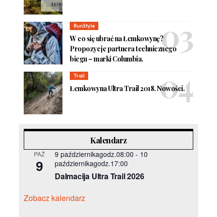
RunStyle
W co się ubrać na Łemkowynę?
Propozycje partnera technicznego
biegu – marki Columbia.
Trail
Łemkowyna Ultra Trail 2018. Nowości.
Kalendarz
9 październikagodz.08:00
-
10
PAŹ
9
październikagodz.17:00
Dalmacija Ultra Trail 2026
Zobacz kalendarz