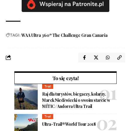
TAGI:
WAA Ultra 360º The Challenge Gran Canaria
To się czyta!
Trail
Raj dla turystów, biegaczy, kolarzy.
Marek Niedźwiecki o swoim starcie w
MÍTIC / Andorra Ultra Trail
Trail
Ultra-Trail® World Tour 2018