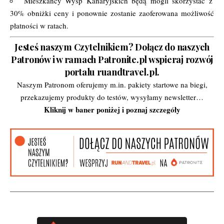
Mieszkańcy Wysp Kanaryjskich będą mogli skorzystać z
30% obniżki ceny i ponownie zostanie zaoferowana możliwość
płatności w ratach.
Jesteś naszym Czytelnikiem? Dołącz do naszych
Patronów i w ramach Patronite.pl wspieraj rozwój
portalu ruandtravel.pl.
Naszym Patronom oferujemy m.in. pakiety startowe na biegi,
przekazujemy produkty do testów, wysyłamy newsletter…
Kliknij w baner poniżej i poznaj szczegóły