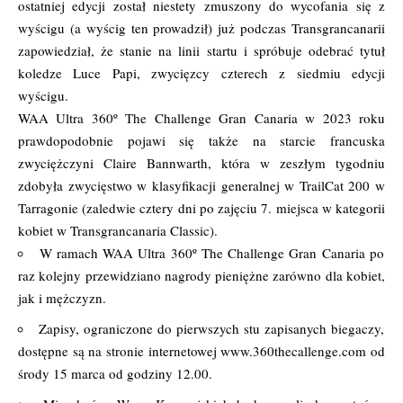
ostatniej edycji został niestety zmuszony do wycofania się z
wyścigu (a wyścig ten prowadził) już podczas Transgrancanarii
zapowiedział, że stanie na linii startu i spróbuje odebrać tytuł
koledze Luce Papi, zwycięzcy czterech z siedmiu edycji
wyścigu.
WAA Ultra 360º The Challenge Gran Canaria w 2023 roku
prawdopodobnie pojawi się także na starcie francuska
zwyciężczyni Claire Bannwarth, która w zeszłym tygodniu
zdobyła zwycięstwo w klasyfikacji generalnej w TrailCat 200 w
Tarragonie (zaledwie cztery dni po zajęciu 7. miejsca w kategorii
kobiet w Transgrancanaria Classic).
W ramach WAA Ultra 360º The Challenge Gran Canaria po
raz kolejny przewidziano nagrody pieniężne zarówno dla kobiet,
jak i mężczyzn.
Zapisy, ograniczone do pierwszych stu zapisanych biegaczy,
dostępne są na stronie internetowej
www.360thecallenge.com
od
środy 15 marca od godziny 12.00.