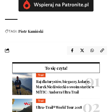
TAGI:
Piotr Kamiński
To się czyta!
Trail
Raj dla turystów, biegaczy, kolarzy.
Marek Niedźwiecki o swoim starcie w
MÍTIC / Andorra Ultra Trail
Trail
Ultra-Trail® World Tour 2018