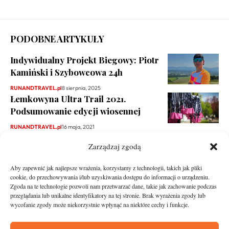
PODOBNE ARTYKUŁY
Indywidualny Projekt Biegowy: Piotr
Kamiński i Szybowcowa 24h
RUNANDTRAVEL.pl
8 sierpnia, 2025
Łemkowyna Ultra Trail 2021.
Podsumowanie edycji wiosennej
RUNANDTRAVEL.pl
16 maja, 2021
Zarządzaj zgodą
Aby zapewnić jak najlepsze wrażenia, korzystamy z technologii, takich jak pliki
cookie, do przechowywania i/lub uzyskiwania dostępu do informacji o urządzeniu.
Zgoda na te technologie pozwoli nam przetwarzać dane, takie jak zachowanie podczas
przeglądania lub unikalne identyfikatory na tej stronie. Brak wyrażenia zgody lub
wycofanie zgody może niekorzystnie wpłynąć na niektóre cechy i funkcje.
runandtravel.pl - wszelkie prawa zastrzeżone
News
O nas