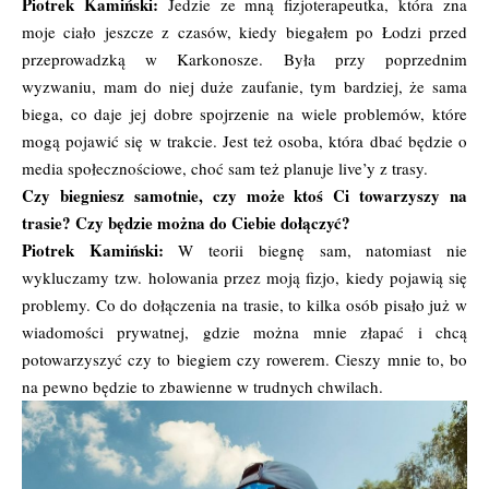
Piotrek Kamiński:
Jedzie ze mną fizjoterapeutka, która zna
moje ciało jeszcze z czasów, kiedy biegałem po Łodzi przed
przeprowadzką w Karkonosze. Była przy poprzednim
wyzwaniu, mam do niej duże zaufanie, tym bardziej, że sama
biega, co daje jej dobre spojrzenie na wiele problemów, które
mogą pojawić się w trakcie. Jest też osoba, która dbać będzie o
media społecznościowe, choć sam też planuje live’y z trasy.
Czy biegniesz samotnie, czy może ktoś Ci towarzyszy na
trasie? Czy będzie można do Ciebie dołączyć?
Piotrek Kamiński:
W teorii biegnę sam, natomiast nie
wykluczamy tzw. holowania przez moją fizjo, kiedy pojawią się
problemy. Co do dołączenia na trasie, to kilka osób pisało już w
wiadomości prywatnej, gdzie można mnie złapać i chcą
potowarzyszyć czy to biegiem czy rowerem. Cieszy mnie to, bo
na pewno będzie to zbawienne w trudnych chwilach.