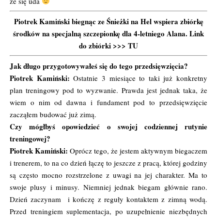
że się uda
Piotrek Kamiński biegnąc ze Śnieżki na Hel wspiera zbiórkę
środków na specjalną szczepionkę dla 4-letniego Alana. Link
do zbiórki >>>
TU
Jak długo przygotowywałeś się do tego przedsięwzięcia?
Piotrek Kamiński:
Ostatnie 3 miesiące to taki już konkretny
plan treningowy pod to wyzwanie. Prawda jest jednak taka, że
wiem o nim od dawna i fundament pod to przedsięwzięcie
zacząłem budować już zimą.
Czy mógłbyś opowiedzieć o swojej codziennej rutynie
treningowej?
Piotrek Kamiński:
Oprócz tego, że jestem aktywnym biegaczem
i trenerem, to na co dzień łączę to jeszcze z pracą, której godziny
są często mocno rozstrzelone z uwagi na jej charakter. Ma to
swoje plusy i minusy. Niemniej jednak biegam głównie rano.
Dzień zaczynam i kończę z reguły kontaktem z zimną wodą.
Przed treningiem suplementacja, po uzupełnienie niezbędnych