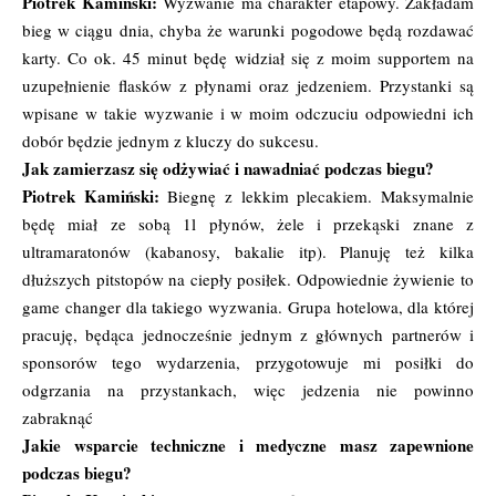
Piotrek Kamiński:
Wyzwanie ma charakter etapowy. Zakładam
bieg w ciągu dnia, chyba że warunki pogodowe będą rozdawać
karty. Co ok. 45 minut będę widział się z moim supportem na
uzupełnienie flasków z płynami oraz jedzeniem. Przystanki są
wpisane w takie wyzwanie i w moim odczuciu odpowiedni ich
dobór będzie jednym z kluczy do sukcesu.
Jak zamierzasz się odżywiać i nawadniać podczas biegu?
Piotrek Kamiński:
Biegnę z lekkim plecakiem. Maksymalnie
będę miał ze sobą 1l płynów, żele i przekąski znane z
ultramaratonów (kabanosy, bakalie itp). Planuję też kilka
dłuższych pitstopów na ciepły posiłek. Odpowiednie żywienie to
game changer dla takiego wyzwania. Grupa hotelowa, dla której
pracuję, będąca jednocześnie jednym z głównych partnerów i
sponsorów tego wydarzenia, przygotowuje mi posiłki do
odgrzania na przystankach, więc jedzenia nie powinno
zabraknąć
Jakie wsparcie techniczne i medyczne masz zapewnione
podczas biegu?