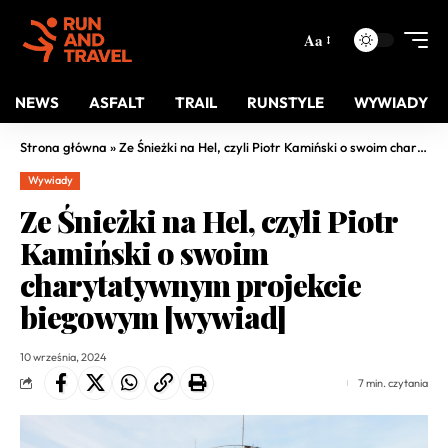
Aa
NEWS
ASFALT
TRAIL
RUNSTYLE
WYWIADY
Strona główna
»
Ze Śnieżki na Hel, czyli Piotr Kamiński o swoim charytatywnym projekcie biegowym [wywiad]
Wywiady
Ze Śnieżki na Hel, czyli Piotr
Kamiński o swoim
charytatywnym projekcie
biegowym [wywiad]
10 września, 2024
7 min. czytania