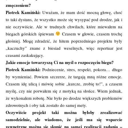
zmęczeniem?
Piotrek Kamiński:
Uważam, że mam dość mocną głowę, choć
to taki dystans, że wszystko może się wysypać pod drodze, jak i
nie oczywiście. Ale w trudnych chwilach, które miewałem na
biegach górskich śpiewam
Czasem w głowie, czasem trochę
głośniej. Mogę zdradzić, że hitem poprzedniego projektu były
„kaczuchy” znane z biesiad weselnych, więc repertuar jest
czasami zaskakujący.
Jakie emocje towarzyszą Ci na myśl o rozpoczęciu biegu?
Piotrek Kamiński:
Podniecenie, stres, respekt, pokora… długo
by wymieniać. Powiem szczerze, że targają mną różne emocje.
Czasem idę ulicą i mówię sobie „kurcze, zrobię to!”, a czasem
myślę, czy nie porwałem się z motyką na słońce. Wiem jednak,
że wykonałem robotę. Nie było po drodze większych problemów
zdrowotnych i oby tak zostało do samej mety.
Oczywiście projekt taki można byłoby zrealizować
samodzielnie, ale wiadomo, że jeśli ma się wsparcie
zewnętrzne można się skupić na samej realizacji zadania –