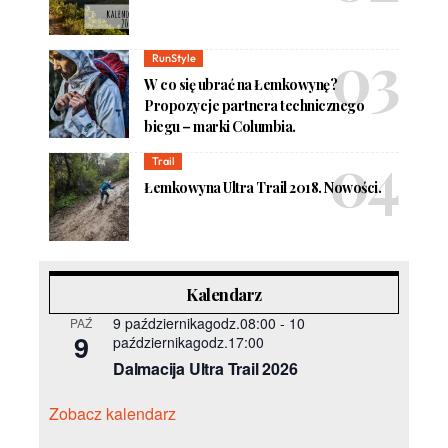
RunStyle
W co się ubrać na Łemkowynę?
Propozycje partnera technicznego
biegu – marki Columbia.
Trail
Łemkowyna Ultra Trail 2018. Nowości.
Kalendarz
9 październikagodz.08:00
-
10
PAŹ
9
październikagodz.17:00
Dalmacija Ultra Trail 2026
Zobacz kalendarz