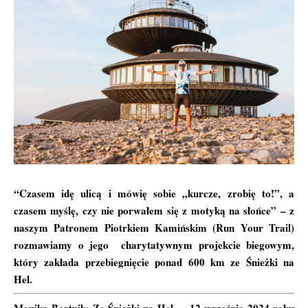
“Czasem idę ulicą i mówię sobie „kurcze, zrobię to!”, a
czasem myślę, czy nie porwałem się z motyką na słońce” – z
naszym Patronem Piotrkiem Kamińskim (
Run Your Trail
)
rozmawiamy o jego charytatywnym projekcie biegowym,
który zakłada przebiegnięcie ponad 600 km ze Śnieżki na
Hel.
Monika Bartnik: Ze Śnieżki na Hel…. 12 września 2024 roku