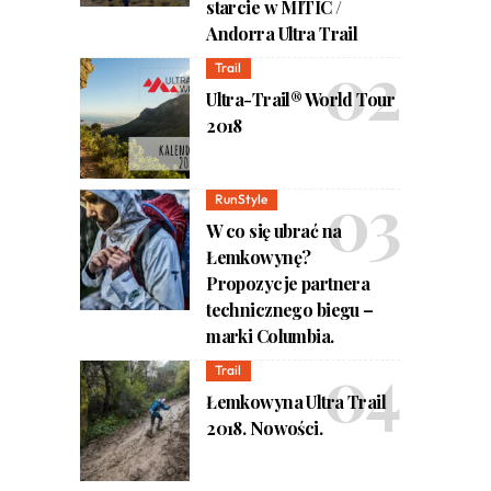
starcie w MÍTIC /
Andorra Ultra Trail
Trail
Ultra-Trail® World Tour
2018
RunStyle
W co się ubrać na
Łemkowynę?
Propozycje partnera
technicznego biegu –
marki Columbia.
Trail
Łemkowyna Ultra Trail
2018. Nowości.