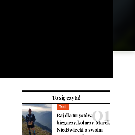
To się czyta!
Trail
Raj dla turystów,
biegaczy, kolarzy. Marek
Niedźwiecki o swoim