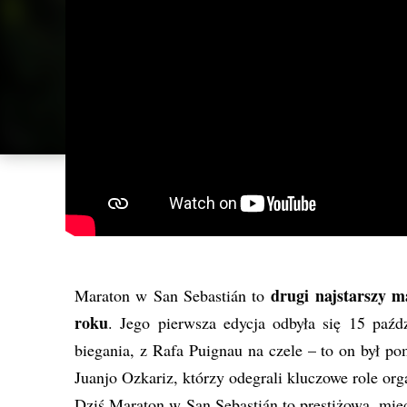
drugi najstarszy m
Maraton w San Sebastián to
roku
. Jego pierwsza edycja odbyła się 15 paźd
biegania, z Rafa Puignau na czele – to on był p
Juanjo Ozkariz, którzy odegrali kluczowe role org
Dziś Maraton w San Sebastián to prestiżowa, mię