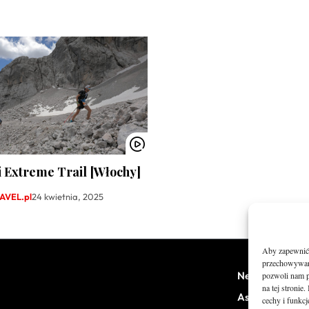
 Extreme Trail [Włochy]
VEL.pl
24 kwietnia, 2025
Aby zapewnić j
przechowywani
News
pozwoli nam p
na tej stroni
Asfalt
cechy i funkcj