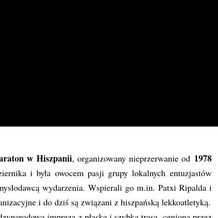
araton w Hiszpanii
1978
, organizowany nieprzerwanie od
ziernika i była owocem pasji grupy lokalnych entuzjastów
omysłodawcą wydarzenia. Wspierali go m.in. Patxi Ripalda i
anizacyjne i do dziś są związani z hiszpańską lekkoatletyką.
dzynarodowa impreza z płaską i szybką trasą, ceniona przez