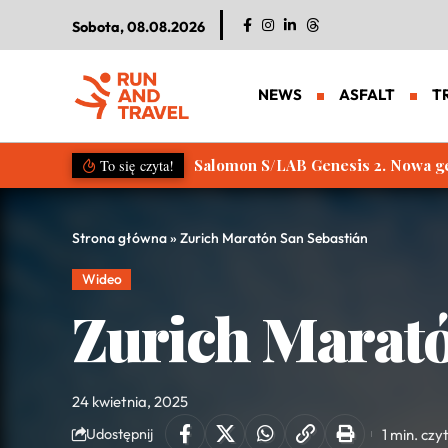
Sobota, 08.08.2026
NEWS
ASFALT
T
Salomon S/LAB Genesis 2. Nowa g
To się czyta!
Strona główna
»
Zurich Maratón San Sebastián
Wideo
Zurich Marató
24 kwietnia, 2025
1 min. czy
Udostępnij