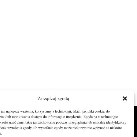
Zarządzaj zgodą
ak najlepsze wrażenia, korzystamy z technologii, takich jak pliki cookie, do
a i/lub uzyskiwania dostępu do informacji o urządzeniu. Zgoda na te technologie
O nas
rzetwarzać dane, takie jak zachowanie podczas przeglądania lub unikalne identyfikatory
e. Brak wyrażenia zgody lub wycofanie zgody może niekorzystnie wpłynąć na niektóre
Zostań Patronem
e.