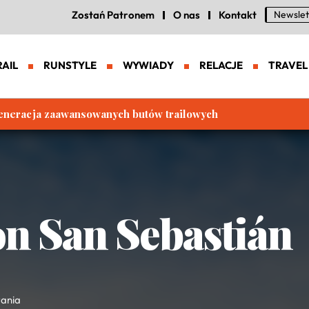
Zostań Patronem
O nas
Kontakt
Newslet
RAIL
RUNSTYLE
WYWIADY
RELACJE
TRAVEL
eneracja zaawansowanych butów trailowych
n San Sebastián
tania