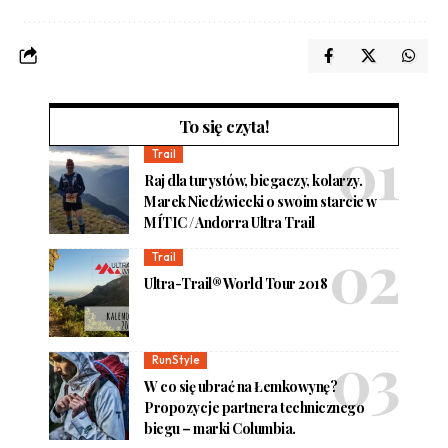
To się czyta!
Trail
Raj dla turystów, biegaczy, kolarzy.
Marek Niedźwiecki o swoim starcie w
MÍTIC / Andorra Ultra Trail
Trail
Ultra-Trail® World Tour 2018
RunStyle
W co się ubrać na Łemkowynę?
Propozycje partnera technicznego
biegu – marki Columbia.