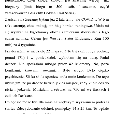
publiczność, czyli kibice, których jest znacznie więcej niż
biegaczy (limit biegu to 500 osób, losowanie, część
zarezerwowana dla elity Golden Trail Series).
Zapisana na Zegamę byłam już 2 lata temu, ale COVID… W tym
roku startuję, choć traktuję ten bieg bardzo treningowo. Udało mi
się wyrwać na tygodniowy obóz i zamierzam skorzystać z tego
czasu na max. Celem jest Westren States Endurancu Run 100
mil:) za 4 tygodnie.
Przyleciałam w niedzielę 22 maja (oj! To była dłuuuuga podróż,
ponad 17h) i w poniedziałek wybrałam się na trasę. Padał
deszcz. Nie spotkałam nikogo przez 42 kilometry. No, poza
konikami, krowami, owcami… Było srogo. Było ciężko
psychicznie. Śliska skała sponiewierała mnie konkretnie. Do tego
myślałam, że po drodze będzie jakieś miejsce, żeby kupić coś do
picia i jedzenia. Musiałam przetrwać na 750 ml we flaskach i
żelkach Deskstro.
Co będzie może być dla mnie największym wyzwaniem podczas
startu? Zdecydowanie odcinek pomiędzy 14 a 25 km. To będzie