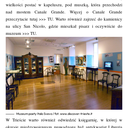
wielkości postać w kapeluszu, pod muszką, która przechodzi
nad mostem Canale Grande. Więcej o Canale Grande
przeczytacie tutaj >>>
TU
. Warto również zajrzeć do kamienicy
na ulicy San Nicolo, gdzie mieszkał pisarz i oczywiście do
muzeum >>>
TU.
Muzeum poety Italo Svevo / fot. www.discover-trieste.it
W Trieście warto również odwiedzić księgarnię, w której w
okresie międzywojennym prowadzony był antykwariat Libreria