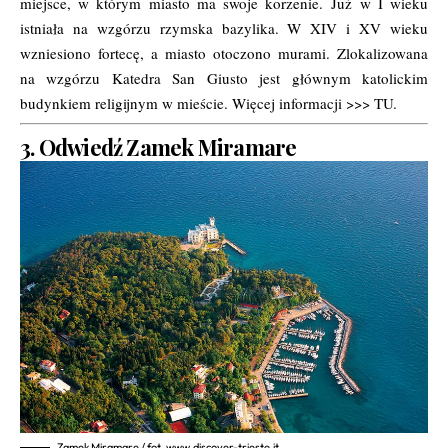
miejsce, w którym miasto ma swoje korzenie. Już w I wieku
istniała na wzgórzu rzymska bazylika. W XIV i XV wieku
wzniesiono fortecę, a miasto otoczono murami. Zlokalizowana
na wzgórzu Katedra San Giusto jest głównym katolickim
budynkiem religijnym w mieście. Więcej informacji >>>
TU.
3. Odwiedź Zamek Miramare
Zamek Miramare / fot. www.discover-trieste.it