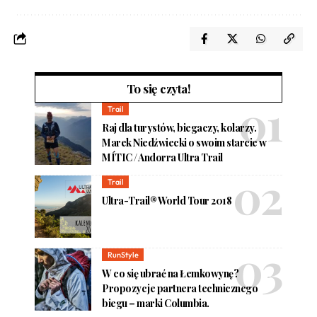
To się czyta!
Trail
Raj dla turystów, biegaczy, kolarzy.
Marek Niedźwiecki o swoim starcie w
MÍTIC / Andorra Ultra Trail
Trail
Ultra-Trail® World Tour 2018
RunStyle
W co się ubrać na Łemkowynę?
Propozycje partnera technicznego
biegu – marki Columbia.