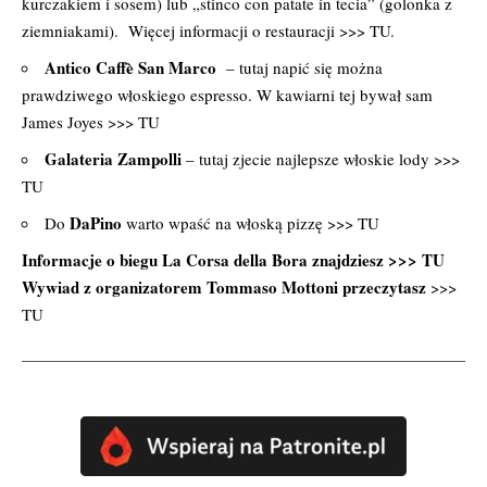
kurczakiem i sosem) lub „stinco con patate in tecia” (golonka z
ziemniakami). Więcej informacji o restauracji >>>
TU.
Antico Caffè San Marco
– tutaj napić się można
prawdziwego włoskiego espresso. W kawiarni tej bywał sam
James Joyes >>>
TU
Galateria Zampolli
– tutaj zjecie najlepsze włoskie lody >>>
TU
DaPino
Do
warto wpaść na włoską pizzę >>>
TU
Informacje o biegu La Corsa della Bora znajdziesz >>>
TU
Wywiad z organizatorem Tommaso Mottoni przeczytasz
>>>
TU