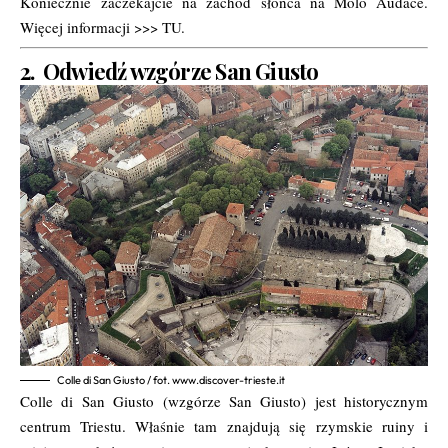
Koniecznie zaczekajcie na zachód słońca na Molo Audace.
Więcej informacji >>>
TU.
2. Odwiedź wzgórze San Giusto
Colle di San Giusto / fot. www.discover-trieste.it
Colle di San Giusto (wzgórze San Giusto) jest historycznym
centrum Triestu. Właśnie tam znajdują się rzymskie ruiny i