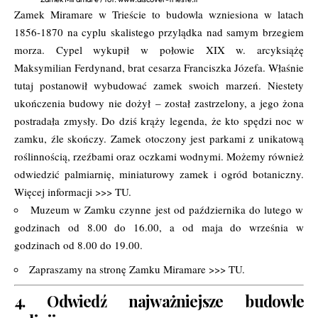
Zamek Miramare w Trieście to budowla wzniesiona w latach
1856-1870 na cyplu skalistego przylądka nad samym brzegiem
morza. Cypel wykupił w połowie XIX w. arcyksiążę
Maksymilian Ferdynand, brat cesarza Franciszka Józefa. Właśnie
tutaj postanowił wybudować zamek swoich marzeń. Niestety
ukończenia budowy nie dożył – został zastrzelony, a jego żona
postradała zmysły. Do dziś krąży legenda, że kto spędzi noc w
zamku, źle skończy. Zamek otoczony jest parkami z unikatową
roślinnością, rzeźbami oraz oczkami wodnymi. Możemy również
odwiedzić palmiarnię, miniaturowy zamek i ogród botaniczny.
Więcej informacji >>>
TU.
Muzeum w Zamku czynne jest od października do lutego w
godzinach od 8.00 do 16.00, a od maja do września w
godzinach od 8.00 do 19.00.
Zapraszamy na stronę Zamku Miramare >>>
TU.
4. Odwiedź najważniejsze budowle