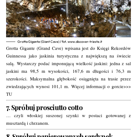
Grotta Gigante (Giant Cave) / fot. www.discover-trieste.it
Grotta Gigante (Grand Cave) wpisana jest do Księgi Rekordów
Guinnessa jako jaskinia turystyczna z największą na świecie
salą. Wystarczy podać imponującą wielkość jaskini: jedna z sal
jaskini ma 98,5 m wysokości, 167,6 m długości i 76,3 m
szerokości. Maksymalna głębokość osiągnięta na trasie przez
zwiedzających wynosi 101,1 m. Więcej informacji o gorcie>>>
TU
7. Spróbuj prosciutto cotto
… czyli włoskiej suszonej szynki w postaci gotowanej z
musztardą i chrzanem.
8. Spróbuj panierowanych sardynek.