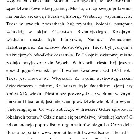
wzgórzach Carso nad Morzem Adriatyckim, w bezpośrednim
sąsiedztwie słoweńskiej granicy. Miasto, z racji swego położenia,
ma bardzo ciekawą i burzliwą historię. Wystarczy wspomnieć, że
Triest w swoich początkach był rzymską kolonią, następnie
wchodził w skład Cesarstwa Bizantyjskiego. Kolejnymi
władcami miasta byli Frankowie, Niemcy, Wenecjanie,
Habsburgowie. Za czasów Austro-Węgier Triest był jednym z
ważniejszych ośrodków cesarstwa. Po I wojnie światowej miasto
zostało przyłączone do Włoch. W historii Triestu był jeszcze
epizod jugosławiański po II wojnie światowej. Od 1954 roku
Triest jest znowu we Włoszech. Ze swoim austro-węgierskim
dziedzictwem i faktem, że miasto było świadkiem złotej ery
końca XIX wieku, Triest może poszczycić się wieloma ważnymi
muzeami i teatrami, jest miejscem prawdziwie wielokulturowym i
wieloreligijnym. Co więc zobaczyć w Trieście? Gdzie spróbować
lokalnych potraw? Gdzie napić się prawdziwej włoskiej kawy? O
rekomendacje poprosiliśmy organizatorów biegu La Corsa della
Bora oraz portale
www.promotrieste.it
i
www.discover-trieste.it
.