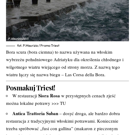
fot. P.Maurizio / Promo Triest
Bora scura (bora ciemna) to nazwa używana na włoskim
wybrzeżu południowego Adriatyku dla określenia chłodnego i
wilgotnego wiatru wiejącego od strony morza. Z nazwą tego
wiatru łączy się nazwa biegu – Las Corsa della Bora.
Posmakuj Triest!
Siora Rosa
W restauracji
w przystępnych cenach zjeść
można lokalne potrawy >>>
TU
Antica Trattoria Suban
– dosyć droga, ale bardzo dobra
restauracja z tradycyjnymi włoskimi potrawami. Koniecznie
trzeba spróbować „fusi con gallina” (makaron z pieczonym