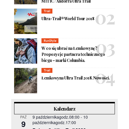
MÍTIC / Andorra Ultra Trail
Trail
Ultra-Trail® World Tour 2018
RunStyle
W co się ubrać na Łemkowynę?
Propozycje partnera technicznego
biegu – marki Columbia.
Trail
Łemkowyna Ultra Trail 2018. Nowości.
Kalendarz
9 październikagodz.08:00
-
10
PAŹ
9
październikagodz.17:00