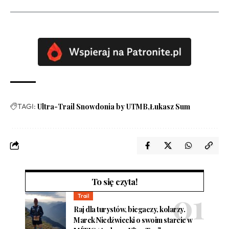
TAGI:
Ultra-Trail Snowdonia by UTMB
Łukasz Sum
To się czyta!
Trail
Raj dla turystów, biegaczy, kolarzy.
Marek Niedźwiecki o swoim starcie w