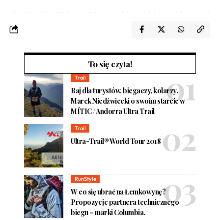
To się czyta!
Trail
Raj dla turystów, biegaczy, kolarzy.
Marek Niedźwiecki o swoim starcie w
MÍTIC / Andorra Ultra Trail
Trail
Ultra-Trail® World Tour 2018
RunStyle
W co się ubrać na Łemkowynę?
Propozycje partnera technicznego
biegu – marki Columbia.