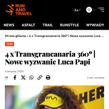
Aa
NEWS
ASFALT
TRAIL
RUNSTYLE
WYWIADY
Strona główna
»
4 x Transgrancanaria 360º | Nowe wyzwanie Luca Papi
Trail
4 x Transgrancanaria 360º |
Nowe wyzwanie Luca Papi
6 sierpnia, 2020
2 min. czytania