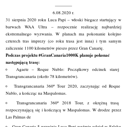
————
6.08.2020 r.
31 sierpnia 2020 roku Luca Papi – włoski biegacz startujący w
barwach WAA Ultra – rozpocznie realizację najbardziej
ekstremalnego wyzwania. W planach ma pokonanie kolejno
czterech tras imprezy (co roku trasa jest inna) i tym samym
zaliczenie 1100 kilometrów pieszo przez Gran Canarię.
Podczas projektu #GranCanaria1000K planuje pokonać
następującą trasę:
Agaete – Roque Nublo: Początkowy odcinek starej
Transgrancanaria (około 78 kilometrów).
Transgrancanaria 360º Tour 2020, zaczynając od Roque
Nublo, a kończąc na Maspalomas.
Transgrancanaria 360º 2018 Tour, z okrężną trasą
rozpoczynającą się i kończącą w Maspalomas. W drodze przez
Las Palmas de
Gran Canaria 5 września Luca Papi weźmie udział w Szlaku