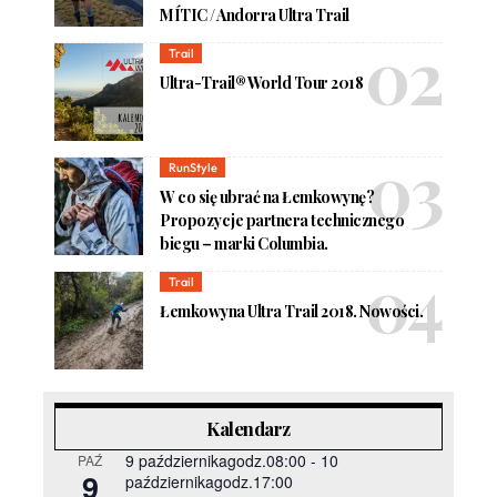
MÍTIC / Andorra Ultra Trail
Trail
Ultra-Trail® World Tour 2018
RunStyle
W co się ubrać na Łemkowynę?
Propozycje partnera technicznego
biegu – marki Columbia.
Trail
Łemkowyna Ultra Trail 2018. Nowości.
Kalendarz
9 październikagodz.08:00
-
10
PAŹ
9
październikagodz.17:00