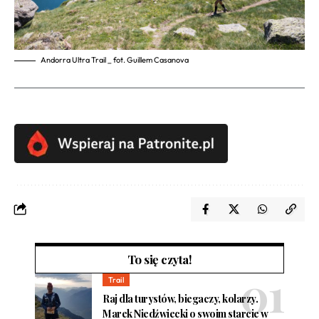
Andorra Ultra Trail _ fot. Guillem Casanova
To się czyta!
Trail
Raj dla turystów, biegaczy, kolarzy.
Marek Niedźwiecki o swoim starcie w