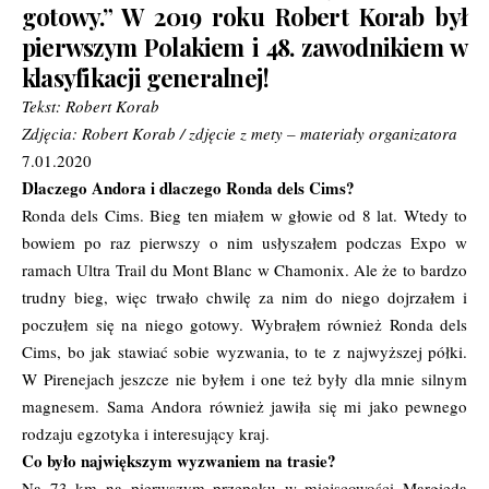
gotowy.” W 2019 roku Robert Korab był
pierwszym Polakiem i 48. zawodnikiem w
klasyfikacji generalnej!
Tekst: Robert Korab
Zdjęcia: Robert Korab / zdjęcie z mety – materiały organizatora
7.01.2020
Dlaczego Andora i dlaczego Ronda dels Cims?
Ronda dels Cims. Bieg ten miałem w głowie od 8 lat. Wtedy to
bowiem po raz pierwszy o nim usłyszałem podczas Expo w
ramach Ultra Trail du Mont Blanc w Chamonix. Ale że to bardzo
trudny bieg, więc trwało chwilę za nim do niego dojrzałem i
poczułem się na niego gotowy. Wybrałem również Ronda dels
Cims, bo jak stawiać sobie wyzwania, to te z najwyższej półki.
W Pirenejach jeszcze nie byłem i one też były dla mnie silnym
magnesem. Sama Andora również jawiła się mi jako pewnego
rodzaju egzotyka i interesujący kraj.
Co było największym wyzwaniem na trasie?
Na 73 km na pierwszym przepaku w miejscowości Margieda