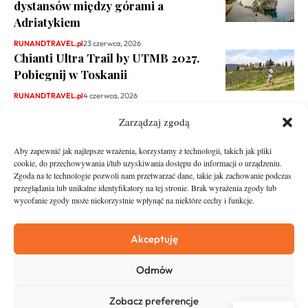
dystansów między górami a
Adriatykiem
RUNANDTRAVEL.pl
23 czerwca, 2026
Chianti Ultra Trail by UTMB 2027.
Pobiegnij w Toskanii
RUNANDTRAVEL.pl
4 czerwca, 2026
Zarządzaj zgodą
Aby zapewnić jak najlepsze wrażenia, korzystamy z technologii, takich jak pliki
cookie, do przechowywania i/lub uzyskiwania dostępu do informacji o urządzeniu.
Zgoda na te technologie pozwoli nam przetwarzać dane, takie jak zachowanie podczas
przeglądania lub unikalne identyfikatory na tej stronie. Brak wyrażenia zgody lub
wycofanie zgody może niekorzystnie wpłynąć na niektóre cechy i funkcje.
runandtravel.pl - wszelkie prawa zastrzeżone
News
O nas
Akceptuję
Asfalt
Zostań Patronem
Odmów
Trail
Kontakt
Wywiady
Newsletter
Zobacz preferencje