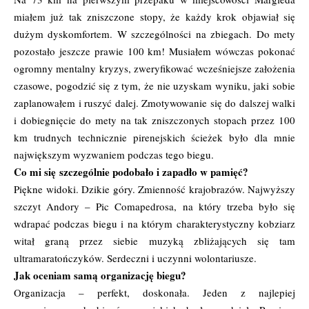
miałem już tak zniszczone stopy, że każdy krok objawiał się
dużym dyskomfortem. W szczególności na zbiegach. Do mety
pozostało jeszcze prawie 100 km! Musiałem wówczas pokonać
ogromny mentalny kryzys, zweryfikować wcześniejsze założenia
czasowe, pogodzić się z tym, że nie uzyskam wyniku, jaki sobie
zaplanowałem i ruszyć dalej. Zmotywowanie się do dalszej walki
i dobiegnięcie do mety na tak zniszczonych stopach przez 100
km trudnych technicznie pirenejskich ścieżek było dla mnie
największym wyzwaniem podczas tego biegu.
Co mi się szczególnie podobało i zapadło w pamięć?
Piękne widoki. Dzikie góry. Zmienność krajobrazów. Najwyższy
szczyt Andory – Pic Comapedrosa, na który trzeba było się
wdrapać podczas biegu i na którym charakterystyczny kobziarz
witał graną przez siebie muzyką zbliżających się tam
ultramaratończyków. Serdeczni i uczynni wolontariusze.
Jak oceniam samą organizację biegu?
Organizacja – perfekt, doskonała. Jeden z najlepiej