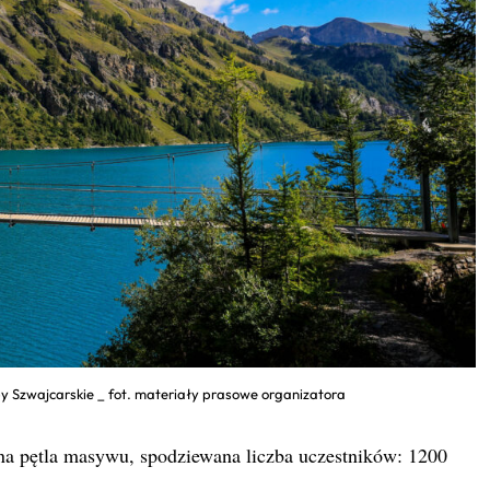
y Szwajcarskie _ fot. materiały prasowe organizatora
na pętla masywu, spodziewana liczba uczestników: 1200