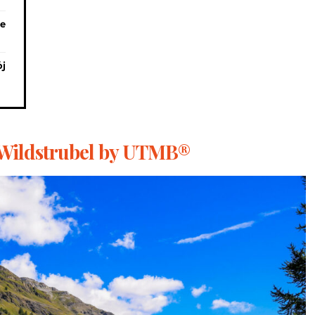
e
ój
e Wildstrubel by UTMB®