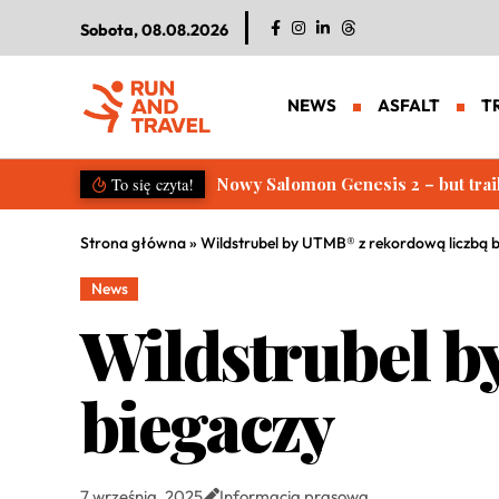
Sobota, 08.08.2026
NEWS
ASFALT
T
Salomon S/LAB Genesis 2. Nowa g
To się czyta!
Strona główna
»
Wildstrubel by UTMB® z rekordową liczbą 
News
Wildstrubel b
biegaczy
7 września, 2025
Informacja prasowa