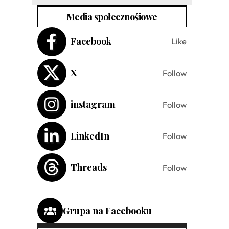
Media społecznośiowe
Facebook
Like
X
Follow
instagram
Follow
LinkedIn
Follow
Threads
Follow
Grupa na Facebooku