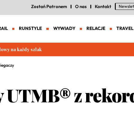
Zostań Patronem
O nas
Kontakt
Newslet
RAIL
RUNSTYLE
WYWIADY
RELACJE
TRAVEL
eneracja zaawansowanych butów trailowych
biegaczy
y UTMB® z rekor