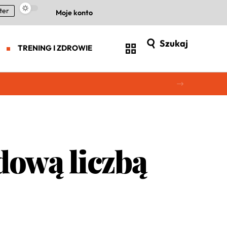
ter
Moje konto
Szukaj
TRENING I ZDROWIE
dową liczbą