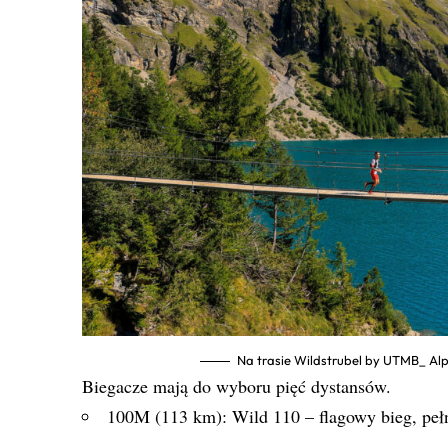
Na trasie Wildstrubel by UTMB_ Alp
Biegacze mają do wyboru pięć dystansów.
100M (113 km): Wild 110 – flagowy bieg, peł