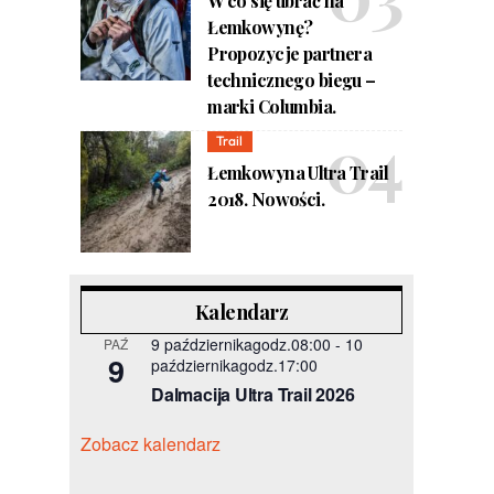
W co się ubrać na
Łemkowynę?
Propozycje partnera
technicznego biegu –
marki Columbia.
Trail
Łemkowyna Ultra Trail
2018. Nowości.
Kalendarz
9 październikagodz.08:00
-
10
PAŹ
9
październikagodz.17:00
Dalmacija Ultra Trail 2026
Zobacz kalendarz