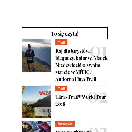
To się czyta!
Trail
Raj dla turystów,
biegaczy, kolarzy. Marek
Niedźwiecki o swoim
starcie w MÍTIC /
Andorra Ultra Trail
Trail
Ultra-Trail® World Tour
2018
RunStyle