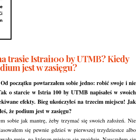
ie
Ci
m
na trasie Istrai100 by UTMB? Kiedy
odium jest w zasięgu?
Od początku powtarzałem sobie jedno: robić swoje i nie
Tak o starcie w Istria 100 by UTMB napisałeś w swoich
ekiwane efekty. Bieg ukończyłeś na trzecim miejscu! Jak
łeś, że podium jest w zasięgu?
m sobie jak mantrę, żeby trzymać się swoich założeń. Nie
asowałem się pewnie gdzieś w pierwszej trzydziestce albo
esowało mnie, na którym miejscu się znajduję. Nauczyłem się