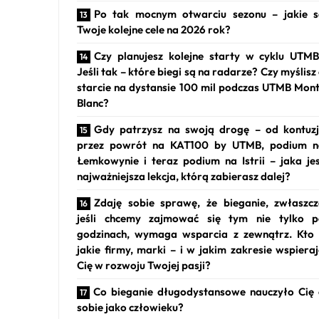
Po tak mocnym otwarciu sezonu – jakie 
Twoje kolejne cele na 2026 rok?
Czy planujesz kolejne starty w cyklu UTM
Jeśli tak – które biegi są na radarze? Czy myślisz
starcie na dystansie 100 mil podczas UTMB Mon
Blanc?
Gdy patrzysz na swoją drogę – od kontuzj
przez powrót na KAT100 by UTMB, podium n
Łemkowynie i teraz podium na Istrii – jaka je
najważniejsza lekcja, którą zabierasz dalej?
Zdaję sobie sprawę, że bieganie, zwłaszc
jeśli chcemy zajmować się tym nie tylko 
godzinach, wymaga wsparcia z zewnątrz. Kto
jakie firmy, marki – i w jakim zakresie wspiera
Cię w rozwoju Twojej pasji?
Co bieganie długodystansowe nauczyło Cię
sobie jako człowieku?