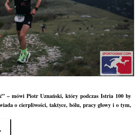
zyć” – mówi
Piotr Uznański,
który podczas Istria 100 by
ada o cierpliwości, taktyce, bólu, pracy głowy i o tym,