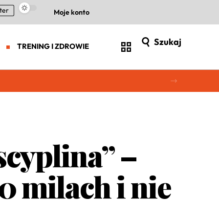
ter
Moje konto
Szukaj
TRENING I ZDROWIE
scyplina” –
0 milach i nie