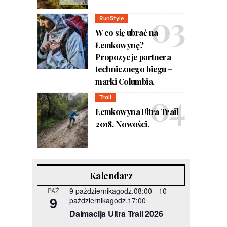
RunStyle
W co się ubrać na
Łemkowynę?
Propozycje partnera
technicznego biegu –
marki Columbia.
Trail
Łemkowyna Ultra Trail
2018. Nowości.
Kalendarz
9 październikagodz.08:00
-
10
PAŹ
9
październikagodz.17:00
Dalmacija Ultra Trail 2026