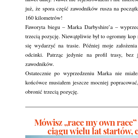
już, że spora część zawodników rusza na począt
160 kilometrów!
Faworyta biegu – Marka Darbyshire’a – wyprze
trzecią pozycję. Niewątpliwie był to ogromny ko
się wydarzyć na trasie. Później moje założenia
odcinki. Patrząc jedynie na profil trasy, bez
zawodników.
Ostatecznie po wyprzedzeniu Marka nie miałe
końcówce musiałem jeszcze mocniej popracować, b
obronić trzecią pozycję.
Mówisz „race my own race” –
ciągu wielu lat startów, 