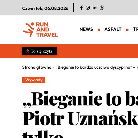
Czwartek, 06.08.2026
NEWS
ASFALT
T
Salomon S/LAB Genesis 2. Nowa g
To się czyta!
Strona główna
»
„Bieganie to bardzo uczciwa dyscyplina” – P
Wywiady
„Bieganie to 
Piotr Uznański
tylko…