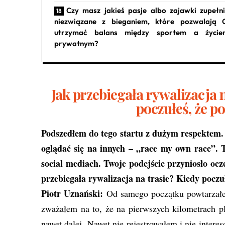
Czy masz jakieś pasje albo zajawki zupełn
niezwiązane z bieganiem, które pozwalają 
utrzymać balans między sportem a życie
prywatnym?
Jak przebiegała rywalizacja 
poczułeś, że p
Podszedłem do tego startu z dużym respektem. 
oglądać się na innych – „race my own race”. 
social mediach. Twoje podejście przyniosło ocz
przebiegała rywalizacja na trasie? Kiedy poczu
Piotr Uznański:
Od samego początku powtarzałe
zważałem na to, że na pierwszych kilometrach pl
nawet dalej. Nawet nie rejestrowałem i nie inter