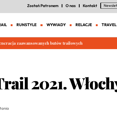
Zostań Patronem
O nas
Kontakt
Newslet
RAIL
RUNSTYLE
WYWIADY
RELACJE
TRAVEL
aczy. Scalea w lipcu | Czy warto tu trenować?
Trail 2021. Włoch
ytania