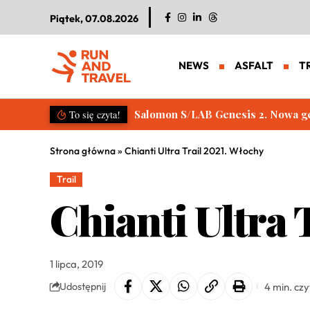
Piątek, 07.08.2026
NEWS
ASFALT
T
Raj dla turystów. Koszmar dla bieg
To się czyta!
Strona główna
»
Chianti Ultra Trail 2021. Włochy
Trail
Chianti Ultra 
1 lipca, 2019
4 min. cz
Udostępnij