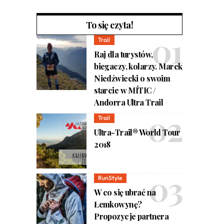
To się czyta!
Trail
Raj dla turystów,
biegaczy, kolarzy. Marek
Niedźwiecki o swoim
starcie w MÍTIC /
Andorra Ultra Trail
Trail
Ultra-Trail® World Tour
2018
RunStyle
W co się ubrać na
Łemkowynę?
Propozycje partnera