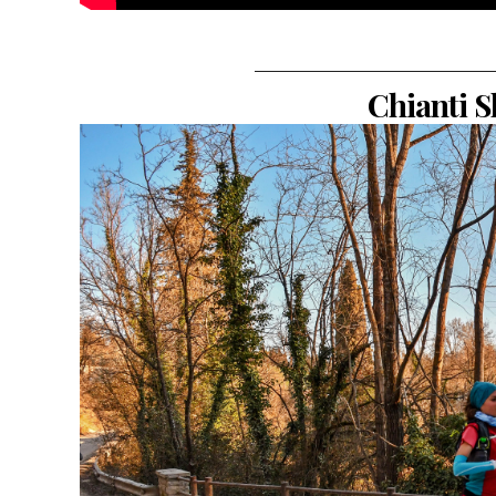
————————————
Chianti S