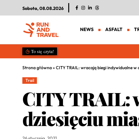
Sobota, 08.08.2026
NEWS
ASFALT
T
Salomon S/LAB Genesis 2. Nowa g
To się czyta!
Strona główna
»
CITY TRAIL: wracają biegi indywidualne w d
Trail
CITY TRAIL: w
dziesięciu mi
26 stycznia, 2021