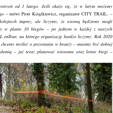
strzeń od 1 lutego. Jeśli okaże się, że w lutym możemy
go
– mówi Piotr Książkiewicz, organizator CITY TRAIL.
–
olejnych imprez, ale liczymy, że wiosną będziemy mogli
amy w planie 10 biegów – po jednym w każdej z naszych
L onTour, na którego organizację bardzo liczymy. Rok 2020
i chcemy myśleć o pozostaniu w branży – musimy być dobrej
ndemią – już teraz planować wiosenne oraz letnie biegi –