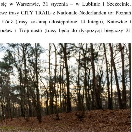
się w Warszawie, 31 stycznia – w Lublinie i Szczecinie.
rowe trasy CITY TRAIL z Nationale-Nederlanden to: Poznań
 Łódź (trasy zostaną udostępnione 14 lutego), Katowice i
ocław i Trójmiasto (trasy będą do dyspozycji biegaczy 21