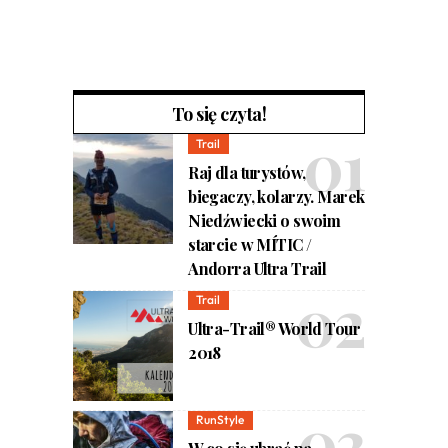
To się czyta!
Trail
Raj dla turystów,
biegaczy, kolarzy. Marek
Niedźwiecki o swoim
starcie w MÍTIC /
Andorra Ultra Trail
Trail
Ultra-Trail® World Tour
2018
RunStyle