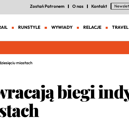
Zostań Patronem
O nas
Kontakt
Newslet
RAIL
RUNSTYLE
WYWIADY
RELACJE
TRAVEL
eneracja zaawansowanych butów trailowych
ziesięciu miastach
racają biegi ind
astach