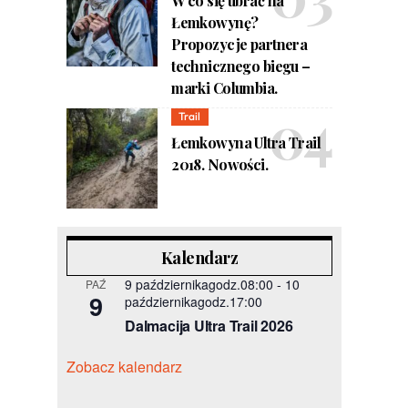
W co się ubrać na
Łemkowynę?
Propozycje partnera
technicznego biegu –
marki Columbia.
Trail
Łemkowyna Ultra Trail
2018. Nowości.
Kalendarz
9 październikagodz.08:00
-
10
PAŹ
9
październikagodz.17:00
Dalmacija Ultra Trail 2026
Zobacz kalendarz