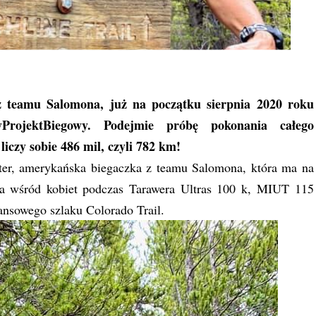
z teamu Salomona, już na początku sierpnia 2020 roku
yProjektBiegowy. Podejmie próbę pokonania całego
iczy sobie 486 mil, czyli 782 km!
ter, amerykańska biegaczka z teamu Salomona, która ma na
ca wśród kobiet podczas Tarawera Ultras 100 k, MIUT 115
nsowego szlaku Colorado Trail.