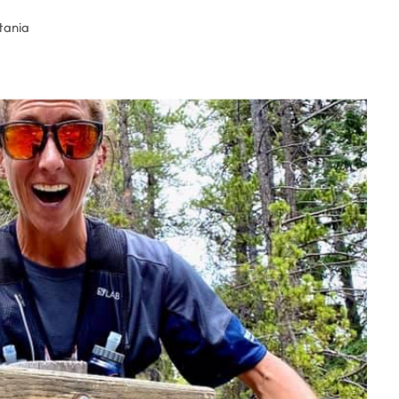
tania