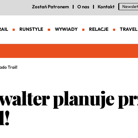
Zostań Patronem
O nas
Kontakt
Newslet
RAIL
RUNSTYLE
WYWIADY
RELACJE
TRAVEL
eneracja zaawansowanych butów trailowych
do Trail!
alter planuje pr
l!