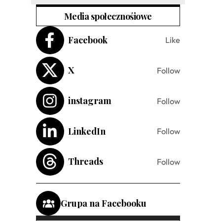
Media społecznośiowe
Facebook
Like
X
Follow
instagram
Follow
LinkedIn
Follow
Threads
Follow
Grupa na Facebooku