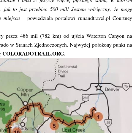
tansie i odkryć jeszcze więcej pięknego stanu, w którym
 jak to jest przebiec 500 mil! Jestem wdzięczny, że mogę
m miejscu –
powiedziała portalowi runandtravel.pl Courtney
ący przez 486 mil (782 km) od ujścia Waterton Canyon na
ado w Stanach Zjednoczonych. Najwyżej położony punkt na
COLORADOTRAIL.ORG.
nę