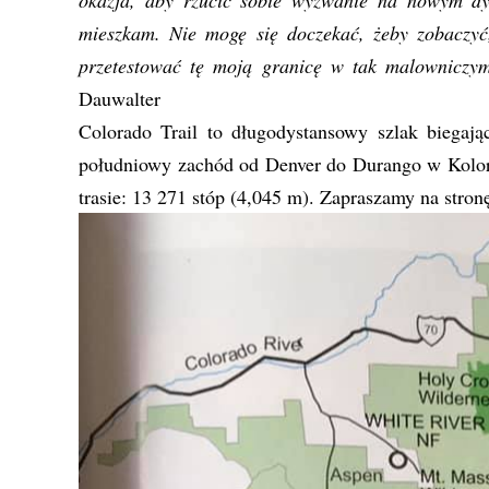
okazja, aby rzucić sobie wyzwanie na nowym dys
mieszkam. Nie mogę się doczekać, żeby zobaczyć,
przetestować tę moją granicę w tak malowniczy
Dauwalter
Colorado Trail to długodystansowy szlak biegaj
południowy zachód od Denver do Durango w Kolor
trasie: 13 271 stóp (4,045 m). Zapraszamy na stro