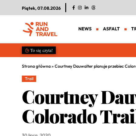
Piątek, 07.08.2026
NEWS
ASFALT
T
Salomon S/LAB Genesis 2. Nowa g
To się czyta!
Strona główna
»
Courtney Dauwalter planuje przebiec Colora
Trail
Courtney Dauw
Colorado Trai
30 lipca, 2020