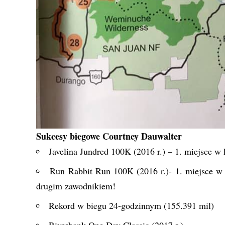
Sukcesy biegowe Courtney Dauwalter
Javelina Jundred 100K (2016 r.) – 1. miejsce w k
Run Rabbit Run 100K (2016 r.)- 1. miejsce w k
drugim zawodnikiem!
Rekord w biegu 24-godzinnym (155.391 mil)
Riverbank One Day Classic (2017 r.)