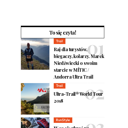
To się czyta!
Trail
Raj dla turystów,
biegaczy, kolarzy. Marek
Niedźwiecki o swoim
starcie w MÍTIC /
Andorra Ultra Trail
Trail
Ultra-Trail® World Tour
2018
RunStyle