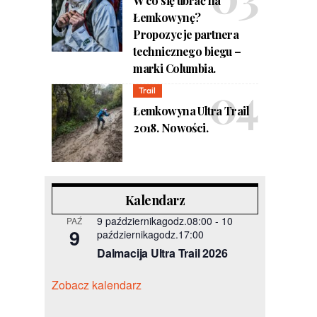
W co się ubrać na
Łemkowynę?
Propozycje partnera
technicznego biegu –
marki Columbia.
Trail
Łemkowyna Ultra Trail
2018. Nowości.
Kalendarz
9 październikagodz.08:00
-
10
PAŹ
9
październikagodz.17:00
Dalmacija Ultra Trail 2026
Zobacz kalendarz