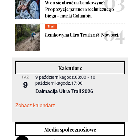
W co się ubrać na Łemkowynę?
Propozycje partnera technicznego
biegu – marki Columbia.
Trail
Łemkowyna Ultra Trail 2018. Nowości.
Kalendarz
9 październikagodz.08:00
-
10
PAŹ
9
październikagodz.17:00
Dalmacija Ultra Trail 2026
Zobacz kalendarz
Media społecznośiowe