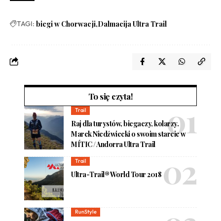
TAGI:
biegi w Chorwacji
Dalmacija Ultra Trail
To się czyta!
Trail
Raj dla turystów, biegaczy, kolarzy.
Marek Niedźwiecki o swoim starcie w
MÍTIC / Andorra Ultra Trail
Trail
Ultra-Trail® World Tour 2018
RunStyle