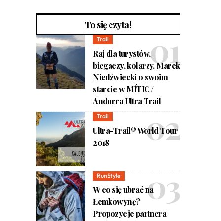
To się czyta!
Trail
Raj dla turystów,
biegaczy, kolarzy. Marek
Niedźwiecki o swoim
starcie w MÍTIC /
Andorra Ultra Trail
Trail
Ultra-Trail® World Tour
2018
RunStyle
W co się ubrać na
Łemkowynę?
Propozycje partnera