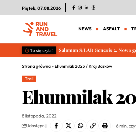
Piątek, 07.08.2026
NEWS
ASFALT
T
Salomon S/LAB Genesis 2. Nowa g
To się czyta!
Strona główna
»
Ehunmilak 2023 / Kraj Basków
Trail
Ehunmilak 20
8 listopada, 2022
6 min. czy
Udostępnij