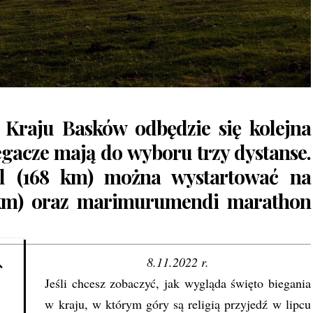
 Kraju Basków odbędzie się kolejna
egacze mają do wyboru trzy dystanse.
il (168 km) można wystartować na
8 km) oraz marimurumendi marathon
8.11.2022 r.
Jeśli chcesz zobaczyć, jak wygląda święto biegania
w kraju, w którym góry są religią przyjedź w lipcu