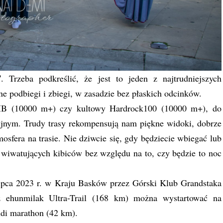
”
. Trzeba podkreślić, że jest to jeden z najtrudniejszych
e podbiegi i zbiegi, w zasadzie bez płaskich odcinków.
B (10000 m+) czy kultowy Hardrock100 (10000 m+), do
cyjnym. Trudy trasy rekompensują nam piękne widoki, dobrze
osfera na trasie. Nie dziwcie się, gdy będziecie wbiegać lub
wiwatujących kibiców bez względu na to, czy będzie to noc
ipca 2023 r. w Kraju Basków przez Górski Klub Grandstaka
 ehunmilak Ultra-Trail (168 km) można wystartować na
ndi marathon (42 km).