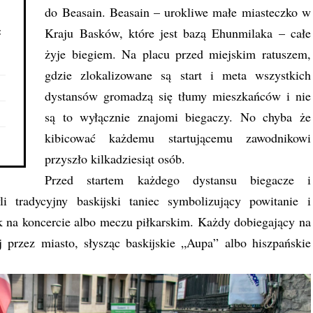
do Beasain. Beasain – urokliwe małe miasteczko w
ć
Kraju Basków, które jest bazą Ehunmilaka – całe
żyje biegiem. Na placu przed miejskim ratuszem,
gdzie zlokalizowane są start i meta wszystkich
dystansów gromadzą się tłumy mieszkańców i nie
są to wyłącznie znajomi biegaczy. No chyba że
kibicować każdemu startującemu zawodnikowi
przyszło kilkadziesiąt osób.
Przed startem każdego dystansu biegacze i
 tradycyjny baskijski taniec symbolizujący powitanie i
k na koncercie albo meczu piłkarskim. Każdy dobiegający na
j przez miasto, słysząc baskijskie „Aupa” albo hiszpańskie