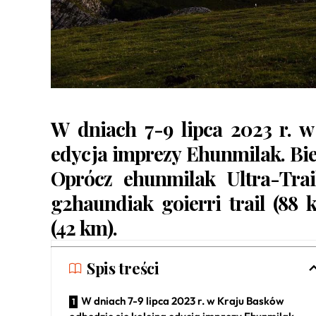
W dniach 7-9 lipca 2023 r. w
edycja imprezy
Ehunmilak
. Bi
Oprócz ehunmilak Ultra-Tra
g2haundiak goierri trail (8
(42 km).
Spis treści
W dniach 7-9 lipca 2023 r. w Kraju Basków