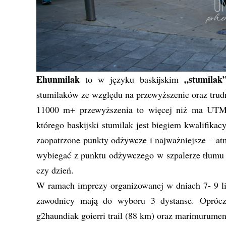
Ehunmilak
„stumilak
to w języku baskijskim
stumilaków ze względu na przewyższenie oraz trudn
11000 m+ przewyższenia to więcej niż ma UTM
którego baskijski stumilak jest biegiem kwalifika
zaopatrzone punkty odżywcze i najważniejsze – atm
wybiegać z punktu odżywczego w szpalerze tłumu 
czy dzień.
W ramach imprezy organizowanej w dniach 7- 9 l
zawodnicy mają do wyboru 3 dystanse. Oprócz
g2haundiak goierri trail (88 km) oraz marimurume