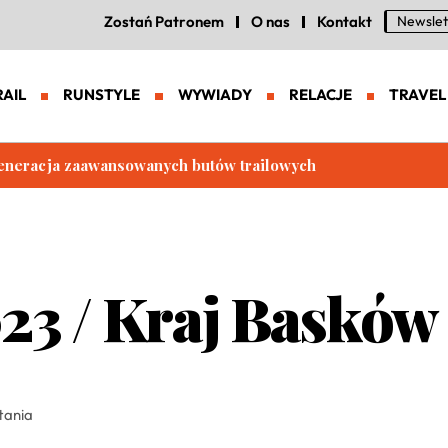
Zostań Patronem
O nas
Kontakt
Newslet
RAIL
RUNSTYLE
WYWIADY
RELACJE
TRAVEL
eneracja zaawansowanych butów trailowych
23 / Kraj Basków
tania