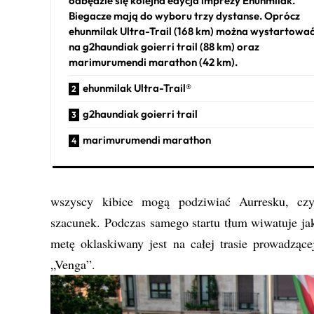
odbędzie się kolejna edycja imprezy Ehunmilak.
Biegacze mają do wyboru trzy dystanse. Oprócz
ehunmilak Ultra-Trail (168 km) można wystartowa
na g2haundiak goierri trail (88 km) oraz
marimurumendi marathon (42 km).
ehunmilak Ultra-Trail®
g2haundiak goierri trail
marimurumendi marathon
wszyscy kibice mogą podziwiać Aurresku, czyli
szacunek. Podczas samego startu tłum wiwatuje ja
metę oklaskiwany jest na całej trasie prowadzące
„Venga”.