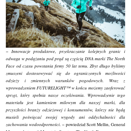
−
Innowacje produktowe, przekraczanie kolejnych granic i
odwaga w podążaniu pod prąd są częścią DNA marki The North
Face od czasu powstania firmy 50 lat temu.
Zbyt długo byliśmy
zmuszeni dostosowywać się do ograniczonych możliwości
odzieży i zmiennych warunków pogodowych. Wraz z
wprowadzeniem FUTURELIGHT™ w końcu możemy zaoferować
sprzęt, który spełnia nasze oczekiwania. Wprowadzenie tego
materiału jest kamieniem milowym dla naszej marki, dla
przyszłości branży odzieżowej i konsumentów, którzy nie będą
musieli poświęcać swojej wygody ani oddychalności dla
zachowania wodoodporności
. − powiedział Scott Mellin, General