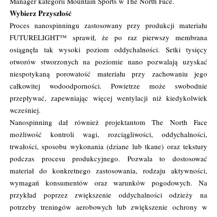
Manager kategorii Mountain Sports w The North Face.
Wybierz Przyszłość
Proces nanospinningu zastosowany przy produkcji materiału
FUTURELIGHT™ sprawił, że po raz pierwszy membrana
osiągnęła tak wysoki poziom oddychalności. Setki tysięcy
otworów stworzonych na poziomie nano pozwalają uzyskać
niespotykaną porowatość materiału przy zachowaniu jego
całkowitej wodoodporności. Powietrze może swobodnie
przepływać, zapewniając więcej wentylacji niż kiedykolwiek
wcześniej.
Nanospinning dał również projektantom The North Face
możliwość kontroli wagi, rozciągliwości, oddychalności,
trwałości, sposobu wykonania (dziane lub tkane) oraz tekstury
podczas procesu produkcyjnego. Pozwala to dostosować
materiał do konkretnego zastosowania, rodzaju aktywności,
wymagań konsumentów oraz warunków pogodowych. Na
przykład poprzez zwiększenie oddychalności odzieży na
potrzeby treningów aerobowych lub zwiększenie ochrony w