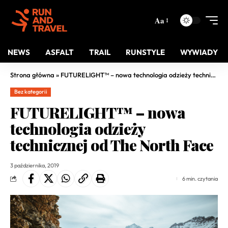
Aa
NEWS
ASFALT
TRAIL
RUNSTYLE
WYWIADY
Strona główna
»
FUTURELIGHT™ – nowa technologia odzieży technicznej od The North Face
Bez kategorii
FUTURELIGHT™ – nowa
technologia odzieży
technicznej od The North Face
3 października, 2019
6 min. czytania