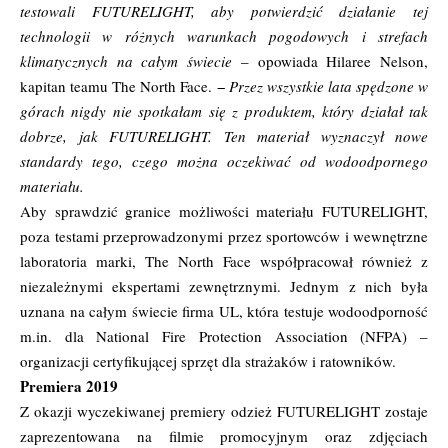
testowali FUTURELIGHT, aby potwierdzić działanie tej
technologii w różnych warunkach pogodowych i strefach
klimatycznych na całym świecie
– opowiada Hilaree Nelson,
kapitan teamu The North Face. −
Przez wszystkie lata spędzone w
górach nigdy nie spotkałam się z produktem, który działał tak
dobrze, jak FUTURELIGHT. Ten materiał wyznaczył nowe
standardy tego, czego można oczekiwać od wodoodpornego
materiału.
Aby sprawdzić granice możliwości materiału FUTURELIGHT,
poza testami przeprowadzonymi przez sportowców i wewnętrzne
laboratoria marki, The North Face współpracował również z
niezależnymi ekspertami zewnętrznymi. Jednym z nich była
uznana na całym świecie firma UL, która testuje wodoodporność
m.in. dla National Fire Protection Association (NFPA) –
organizacji certyfikującej sprzęt dla strażaków i ratowników.
Premiera 2019
Z okazji wyczekiwanej premiery odzież FUTURELIGHT zostaje
zaprezentowana na filmie promocyjnym oraz zdjęciach