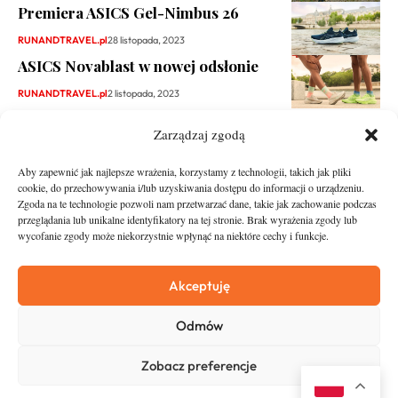
Premiera ASICS Gel-Nimbus 26
RUNANDTRAVEL.pl
28 listopada, 2023
ASICS Novablast w nowej odsłonie
RUNANDTRAVEL.pl
2 listopada, 2023
Zarządzaj zgodą
Aby zapewnić jak najlepsze wrażenia, korzystamy z technologii, takich jak pliki
cookie, do przechowywania i/lub uzyskiwania dostępu do informacji o urządzeniu.
Zgoda na te technologie pozwoli nam przetwarzać dane, takie jak zachowanie podczas
przeglądania lub unikalne identyfikatory na tej stronie. Brak wyrażenia zgody lub
wycofanie zgody może niekorzystnie wpłynąć na niektóre cechy i funkcje.
runandtravel.pl - wszelkie prawa zastrzeżone
News
O nas
Akceptuję
Asfalt
Zostań Patronem
Odmów
Trail
Kontakt
Wywiady
Newsletter
Zobacz preferencje
RunStyle
Polityka prywatności