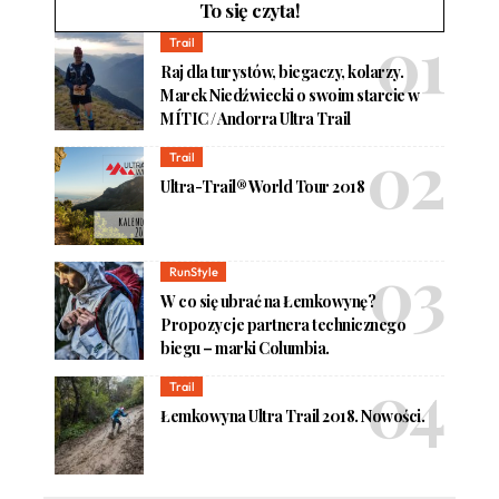
To się czyta!
Trail
Raj dla turystów, biegaczy, kolarzy.
Marek Niedźwiecki o swoim starcie w
MÍTIC / Andorra Ultra Trail
Trail
Ultra-Trail® World Tour 2018
RunStyle
W co się ubrać na Łemkowynę?
Propozycje partnera technicznego
biegu – marki Columbia.
Trail
Łemkowyna Ultra Trail 2018. Nowości.