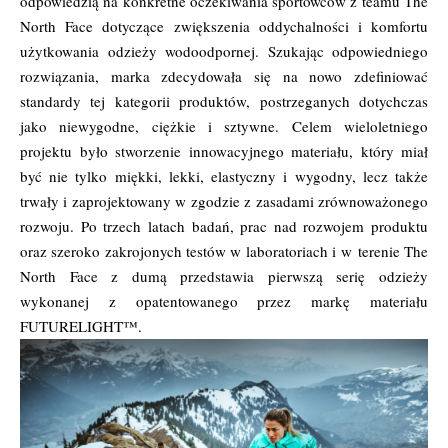
odpowiedzią na konkretne oczekiwania sportowców z teamu The
North Face dotyczące zwiększenia oddychalności i komfortu
użytkowania odzieży wodoodpornej. Szukając odpowiedniego
rozwiązania, marka zdecydowała się na nowo zdefiniować
standardy tej kategorii produktów, postrzeganych dotychczas
jako niewygodne, ciężkie i sztywne. Celem wieloletniego
projektu było stworzenie innowacyjnego materiału, który miał
być nie tylko miękki, lekki, elastyczny i wygodny, lecz także
trwały i zaprojektowany w zgodzie z zasadami zrównoważonego
rozwoju. Po trzech latach badań, prac nad rozwojem produktu
oraz szeroko zakrojonych testów w laboratoriach i w terenie The
North Face z dumą przedstawia pierwszą serię odzieży
wykonanej z opatentowanego przez markę materiału
FUTURELIGHT™.