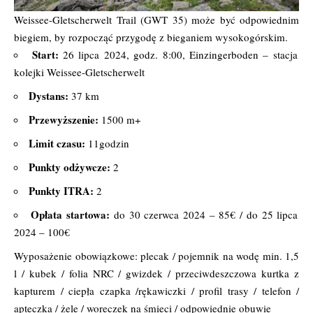
Weissee-Gletscherwelt Trail (GWT 35) może być odpowiednim
biegiem, by rozpocząć przygodę z bieganiem wysokogórskim.
Start:
26 lipca 2024, godz. 8:00, Einzingerboden – stacja
kolejki Weissee-Gletscherwelt
Dystans:
37 km
Przewyższenie:
1500 m+
Limit czasu:
11godzin
Punkty odżywcze:
2
Punkty ITRA:
2
Opłata startowa:
do 30 czerwca 2024 – 85€ / do 25 lipca
2024 – 100€
Wyposażenie obowiązkowe: plecak / pojemnik na wodę min. 1,5
l / kubek / folia NRC / gwizdek / przeciwdeszczowa kurtka z
kapturem / ciepła czapka /rękawiczki / profil trasy / telefon /
apteczka / żele / woreczek na śmieci / odpowiednie obuwie