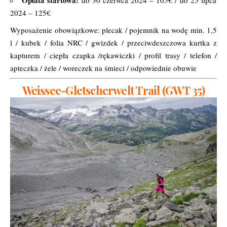
2024 – 125€
Wyposażenie obowiązkowe: plecak / pojemnik na wodę min. 1,5
l / kubek / folia NRC / gwizdek / przeciwdeszczowa kurtka z
kapturem / ciepła czapka /rękawiczki / profil trasy / telefon /
apteczka / żele / woreczek na śmieci / odpowiednie obuwie
Weissee-Gletscherwelt Trail (GWT 35)