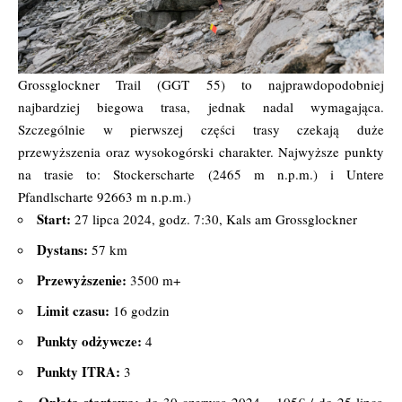
Grossglockner Trail (GGT 55) to najprawdopodobniej
najbardziej biegowa trasa, jednak nadal wymagająca.
Szczególnie w pierwszej części trasy czekają duże
przewyższenia oraz wysokogórski charakter. Najwyższe punkty
na trasie to: Stockerscharte (2465 m n.p.m.) i Untere
Pfandlscharte 92663 m n.p.m.)
Start:
27 lipca 2024, godz. 7:30, Kals am Grossglockner
Dystans:
57 km
Przewyższenie:
3500 m+
Limit czasu:
16 godzin
Punkty odżywcze:
4
Punkty ITRA:
3
Opłata startowa:
do 30 czerwca 2024 – 105€ / do 25 lipca