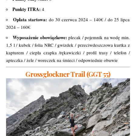
Punkty ITRA:
4
Opłata startowa:
do 30 czerwca 2024 – 140€ / do 25 lipca
2024 – 160€
Wyposażenie obowiązkowe:
plecak / pojemnik na wodę min.
1,5 l / kubek / folia NRC / gwizdek / przeciwdeszczowa kurtka z
kapturem / ciepła czapka /rękawiczki / profil trasy / telefon /
apteczka / żele / woreczek na śmieci / odpowiednie obuwie
Grossglockner Trail (GGT 55)