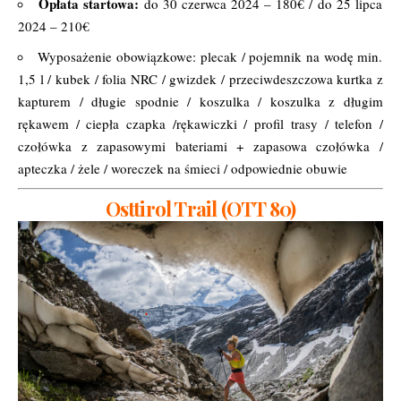
Opłata startowa:
do 30 czerwca 2024 – 180€ / do 25 lipca
2024 – 210€
Wyposażenie obowiązkowe: plecak / pojemnik na wodę min.
1,5 l / kubek / folia NRC / gwizdek / przeciwdeszczowa kurtka z
kapturem / długie spodnie / koszulka / koszulka z długim
rękawem / ciepła czapka /rękawiczki / profil trasy / telefon /
czołówka z zapasowymi bateriami + zapasowa czołówka /
apteczka / żele / woreczek na śmieci / odpowiednie obuwie
Osttirol Trail (OTT 80)