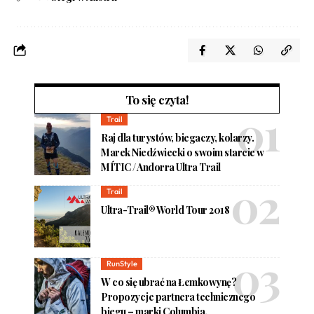
To się czyta!
Trail
Raj dla turystów, biegaczy, kolarzy.
Marek Niedźwiecki o swoim starcie w
MÍTIC / Andorra Ultra Trail
Trail
Ultra-Trail® World Tour 2018
RunStyle
W co się ubrać na Łemkowynę?
Propozycje partnera technicznego
biegu – marki Columbia.