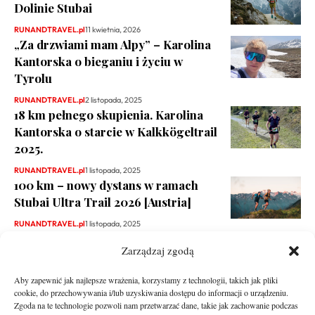
Dolinie Stubai
RUNANDTRAVEL.pl
11 kwietnia, 2026
„Za drzwiami mam Alpy” – Karolina
Kantorska o bieganiu i życiu w
Tyrolu
RUNANDTRAVEL.pl
2 listopada, 2025
18 km pełnego skupienia. Karolina
Kantorska o starcie w Kalkkögeltrail
2025.
RUNANDTRAVEL.pl
1 listopada, 2025
100 km – nowy dystans w ramach
Stubai Ultra Trail 2026 [Austria]
RUNANDTRAVEL.pl
1 listopada, 2025
Zarządzaj zgodą
Aby zapewnić jak najlepsze wrażenia, korzystamy z technologii, takich jak pliki
cookie, do przechowywania i/lub uzyskiwania dostępu do informacji o urządzeniu.
Zgoda na te technologie pozwoli nam przetwarzać dane, takie jak zachowanie podczas