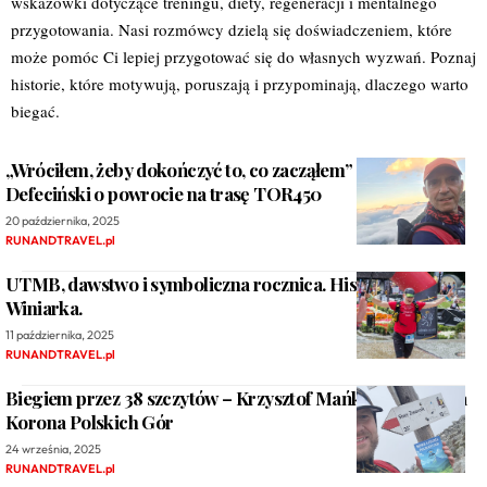
wskazówki dotyczące treningu, diety, regeneracji i mentalnego
przygotowania. Nasi rozmówcy dzielą się doświadczeniem, które
może pomóc Ci lepiej przygotować się do własnych wyzwań. Poznaj
historie, które motywują, poruszają i przypominają, dlaczego warto
biegać.
„Wróciłem, żeby dokończyć to, co zacząłem” – Radosław
Defeciński o powrocie na trasę TOR450
20 października, 2025
RUNANDTRAVEL.pl
UTMB, dawstwo i symboliczna rocznica. Historia Leszka
Winiarka.
11 października, 2025
RUNANDTRAVEL.pl
Biegiem przez 38 szczytów – Krzysztof Mańkowski i Nowa
Korona Polskich Gór
24 września, 2025
RUNANDTRAVEL.pl