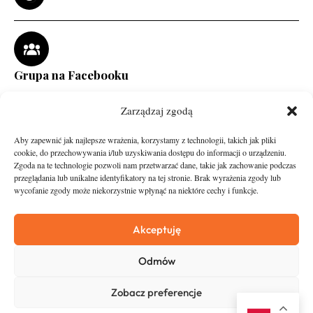
Grupa na Facebooku
Zarządzaj zgodą
Aby zapewnić jak najlepsze wrażenia, korzystamy z technologii, takich jak pliki
cookie, do przechowywania i/lub uzyskiwania dostępu do informacji o urządzeniu.
Zgoda na te technologie pozwoli nam przetwarzać dane, takie jak zachowanie podczas
przeglądania lub unikalne identyfikatory na tej stronie. Brak wyrażenia zgody lub
wycofanie zgody może niekorzystnie wpłynąć na niektóre cechy i funkcje.
runandtravel.pl - wszelkie prawa zastrzeżone
News
O nas
Akceptuję
Asfalt
Zostań Patronem
Odmów
Trail
Kontakt
Wywiady
Newsletter
Zobacz preferencje
RunStyle
Polityka prywatności