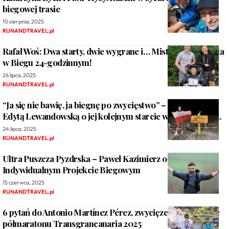
biegowej trasie
10 sierpnia, 2025
RUNANDTRAVEL.pl
Rafał Woś: Dwa starty, dwie wygrane i… Mistrzostwa Świata
w Biegu 24-godzinnym!
26 lipca, 2025
RUNANDTRAVEL.pl
“Ja się nie bawię, ja biegnę po zwycięstwo” – rozmowa z
Edytą Lewandowską o jej kolejnym starcie w Badwater 135.
24 lipca, 2025
RUNANDTRAVEL.pl
Ultra Puszcza Pyzdrska – Paweł Kazimierz o swoim
Indywidualnym Projekcie Biegowym
15 czerwca, 2025
RUNANDTRAVEL.pl
6 pytań do Antonio Martínez Pérez, zwycięzcy na dystansie
półmaratonu Transgrancanaria 2025