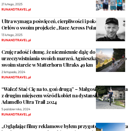
21 lutego, 2025
RUNANDTRAVEL.pl
Ultra wymaga poświęceń, cierpliwości i pokory – Kuba
Orłów o swoim projekcie „Race Across Poland 2025”
13 lutego, 2025
RUNANDTRAVEL.pl
Czuję radość i dumę, że niezmiennie dążę do
urzeczywistniania swoich marzeń. Agnieszka Markiewicz o
swoim starcie w Matterhorn Ultraks 49 km
2 listopada, 2024
RUNANDTRAVEL.pl
“Walcz! Stać Cię na to, goń drugą” – Małgosia Tomik wraca
z drugim miejscem wśród kobiet na dystansie 100 mil
Adamello Ultra Trail 2024
5 października, 2024
RUNANDTRAVEL.pl
„Oglądając filmy reklamowe byłem przygotowany na mega