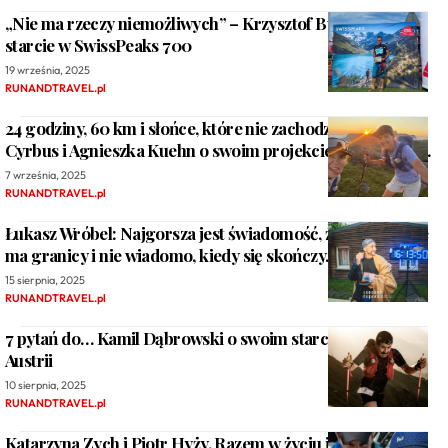
„Nie ma rzeczy niemożliwych” – Krzysztof Buchowicz o
starcie w SwissPeaks 700
19 września, 2025
RUNANDTRAVEL.pl
24 godziny, 60 km i słońce, które nie zachodzi. Dominika
Cyrbus i Agnieszka Kuehn o swoim projekcie „Lofoty 24h”.
7 września, 2025
RUNANDTRAVEL.pl
Łukasz Wróbel: Najgorsza jest świadomość, że ten bieg nie
ma granicy i nie wiadomo, kiedy się skończy…
15 sierpnia, 2025
RUNANDTRAVEL.pl
7 pytań do… Kamil Dąbrowski o swoim starcie KAT100 w
Austrii
10 sierpnia, 2025
RUNANDTRAVEL.pl
Katarzyna Zych i Piotr Hyży. Razem w życiu i razem na