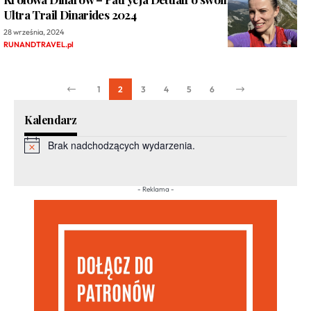
Ultra Trail Dinarides 2024
28 września, 2024
RUNANDTRAVEL.pl
1
2
3
4
5
6
Kalendarz
Brak nadchodzących wydarzenia.
Powiadomienie
- Reklama -