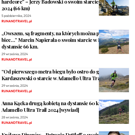
hardcore” – Jerzy Badowski o swoim starcie w Pirin Ultra
2024 (66 km)
5 października, 2024
RUNANDTRAVEL.pl
„Owszem, są fragmenty, na których można próbować
biec…” Marcin Napierała o swoim starcie w Pirin Ultra na
dystansie 66 km.
29 września, 2024
RUNANDTRAVEL.pl
“Od pierwszego metra biegu było ostro do góry”. Tomek
Kardaszewski o starcie w Adamello Ultra Trail (35 km)
29 września, 2024
RUNANDTRAVEL.pl
Anna Kącka drugą kobietą na dystansie 60 km /4000 m+
Adamello Ultra Trail 2024 [wywiad]
28 września, 2024
RUNANDTRAVEL.pl
Królowa Dinarów – Patrycja Dettlaff o swoim starcie w