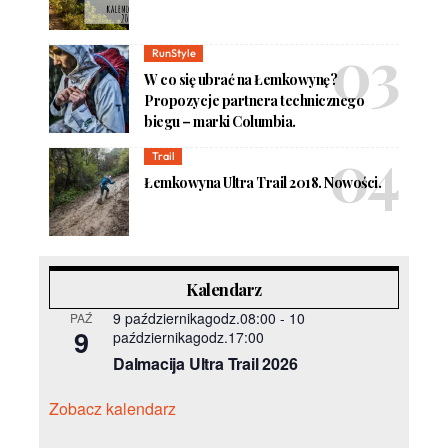
RunStyle
W co się ubrać na Łemkowynę?
Propozycje partnera technicznego
biegu – marki Columbia.
Trail
Łemkowyna Ultra Trail 2018. Nowości.
Kalendarz
9 październikagodz.08:00
-
10
PAŹ
9
październikagodz.17:00
Dalmacija Ultra Trail 2026
Zobacz kalendarz