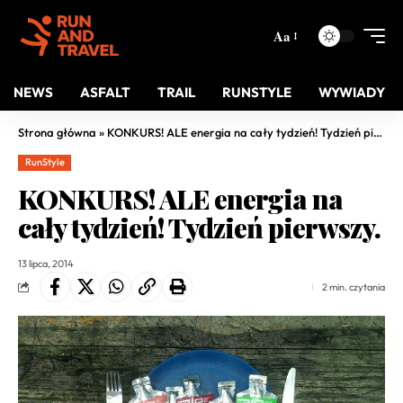
Aa
NEWS
ASFALT
TRAIL
RUNSTYLE
WYWIADY
Strona główna
»
KONKURS! ALE energia na cały tydzień! Tydzień pierwszy.
RunStyle
KONKURS! ALE energia na
cały tydzień! Tydzień pierwszy.
13 lipca, 2014
2 min. czytania