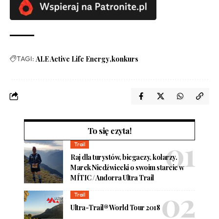
TAGI:
ALE Active Life Energy
konkurs
To się czyta!
Trail
Raj dla turystów, biegaczy, kolarzy.
Marek Niedźwiecki o swoim starcie w
MÍTIC / Andorra Ultra Trail
Trail
Ultra-Trail® World Tour 2018