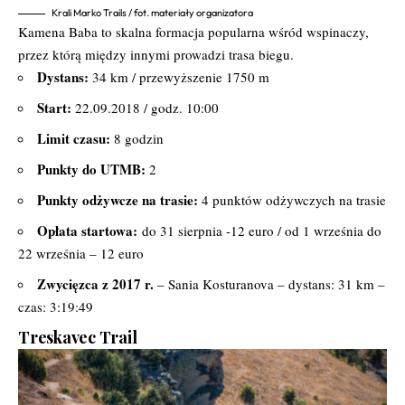
Krali Marko Trails / fot. materiały organizatora
Kamena Baba to skalna formacja popularna wśród wspinaczy,
przez którą między innymi prowadzi trasa biegu.
Dystans:
34 km / przewyższenie 1750 m
Start:
22.09.2018 / godz. 10:00
Limit czasu:
8 godzin
Punkty do UTMB:
2
Punkty odżywcze na trasie:
4 punktów odżywczych na trasie
Opłata startowa:
do 31 sierpnia -12 euro / od 1 września do
22 września – 12 euro
Zwycięzca z 2017 r.
– Sania Kosturanova – dystans: 31 km –
czas: 3:19:49
Treskavec Trail