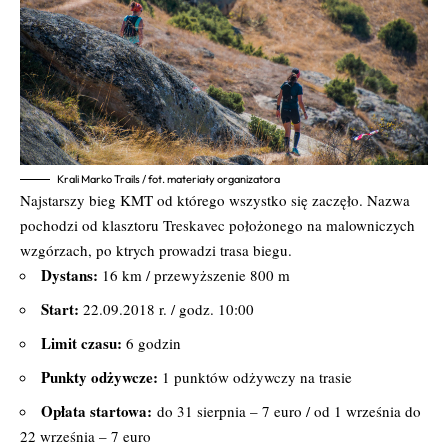
Krali Marko Trails / fot. materiały organizatora
Najstarszy bieg KMT od którego wszystko się zaczęło. Nazwa
pochodzi od klasztoru Treskavec położonego na malowniczych
wzgórzach, po ktrych prowadzi trasa biegu.
Dystans:
16 km / przewyższenie 800 m
Start:
22.09.2018 r. / godz. 10:00
Limit czasu:
6 godzin
Punkty odżywcze:
1 punktów odżywczy na trasie
Opłata startowa:
do 31 sierpnia – 7 euro / od 1 września do
22 września – 7 euro