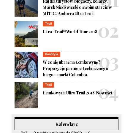
Raj dla turystów, biegaczy, kolarzy.
Marek Niedźwiecki o swoim starcie w
MÍTIC / Andorra Ultra Trail
Trail
Ultra-Trail® World Tour 2018
RunStyle
W co się ubrać na Łemkowynę?
Propozycje partnera technicznego
biegu – marki Columbia.
Trail
Łemkowyna Ultra Trail 2018. Nowości.
Kalendarz
9 październikagodz.08:00
-
10
PAŹ