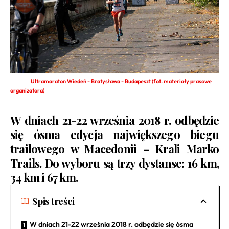
Ultramaraton Wiedeń - Bratysława - Budapeszt (fot. materiały prasowe
organizatora)
W dniach 21-22 września 2018 r. odbędzie
się ósma edycja największego biegu
trailowego w Macedonii –
Krali Marko
Trails
. Do wyboru są trzy dystanse: 16 km,
34 km i 67 km.
Spis treści
W dniach 21-22 września 2018 r. odbędzie się ósma