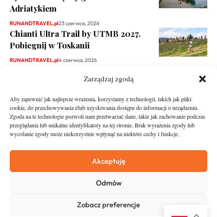
Adriatykiem
RUNANDTRAVEL.pl
23 czerwca, 2026
Chianti Ultra Trail by UTMB 2027.
Pobiegnij w Toskanii
RUNANDTRAVEL.pl
4 czerwca, 2026
Zarządzaj zgodą
Aby zapewnić jak najlepsze wrażenia, korzystamy z technologii, takich jak pliki
cookie, do przechowywania i/lub uzyskiwania dostępu do informacji o urządzeniu.
Zgoda na te technologie pozwoli nam przetwarzać dane, takie jak zachowanie podczas
przeglądania lub unikalne identyfikatory na tej stronie. Brak wyrażenia zgody lub
wycofanie zgody może niekorzystnie wpłynąć na niektóre cechy i funkcje.
runandtravel.pl - wszelkie prawa zastrzeżone
News
O nas
Akceptuję
Asfalt
Zostań Patronem
Odmów
Trail
Kontakt
Wywiady
Newsletter
Zobacz preferencje
RunStyle
Polityka prywatności